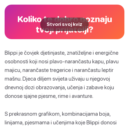
Koliko te dobro poznaju
Stvori svoj kviz
tvoji prijatelji?
Blippi je čovjek djetinjaste, znatiželjne i energične
osobnosti koji nosi plavo-narančastu kapu, plavu
majicu, narančaste tregerice i narančastu leptir
mašnu. Djeca diljem svijeta uživaju u njegovoj
dnevnoj dozi obrazovanja, učenja i zabave koju
donose sjajne pjesme, rime i avanture.
S prekrasnom grafikom, kombinacijama boja,
linijama, pjesmama i učenjima koje Blippi donosi