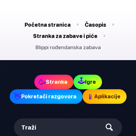
Početna stranica
Časopis
Stranka za zabave i piće
Blippi rođendanska zabava
🕹
🥳
Stranka
Igre
👋
📱
Pokretači razgovora
Aplikacije
Traži