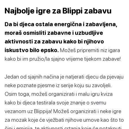
Najbolje igre za Blippi zabavu
Da bi djeca ostala energična i zabavljena,
moraš osmisliti zabavne i uzbudljive
aktivnosti za zabavu kako bi njihovo
iskustvo bilo epsko.
Možeš pripremiti niz igara
kako bi im pružio/la sjajno vrijeme tijekom zabave!
Jedan od sjajnih načina je natjerati djecu da pjevaju
neke poznate pjesme iz serije koju su zavoljeli.
Osim toga, možeš organizirati i malu igru kviza
kako bi djeca testirala svoje znanje o svemu
vezanom uz Blippija! Možeš organizirati i neke igre
za mozak koje će vježbati njihove umove kao što to
čini i emisija, te aktivnosti crtanja koje će potaknuti