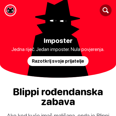
Imposter
Jedna riječ. Jedan imposter. Nula povjerenja.
Razotkrij svoje prijatelje
Blippi rođendanska
zabava
Ako kod kuće imaš mališana, onda je Blippi