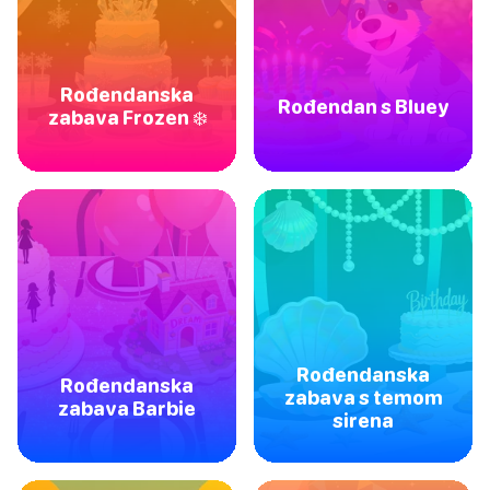
Rođendanska
Rođendan s Bluey
zabava Frozen ❄️
Rođendanska
Rođendanska
zabava s temom
zabava Barbie
sirena