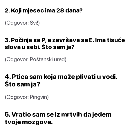
2. Koji mjesec ima 28 dana?
(Odgovor: Svi!)
3. Počinje sa P, a završava sa E. Ima tisuće
slova u sebi. Što sam ja?
(Odgovor: Poštanski ured)
4. Ptica sam koja može plivati u vodi.
Što sam ja?
(Odgovor: Pingvin)
5. Vratio sam se iz mrtvih da jedem
tvoje mozgove.