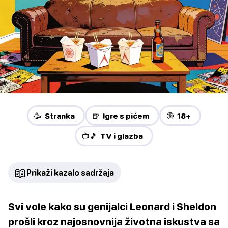
🥳 Stranka
🍺 Igre s pićem
🔞 18+
📺🎵 TV i glazba
📖
Prikaži kazalo sadržaja
Svi vole kako su genijalci Leonard i Sheldon
prošli kroz najosnovnija životna iskustva sa