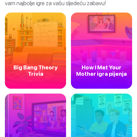
vam najbolje igre za vašu sljedeću zabavu!
Big Bang Theory
How I Met Your
Trivia
Mother igra pijenja