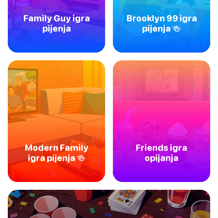
Family Guy igra
Brooklyn 99 igra
pijenja
pijenja 🍻
Modern Family
Friends igra
igra pijenja 🍻
opijanja