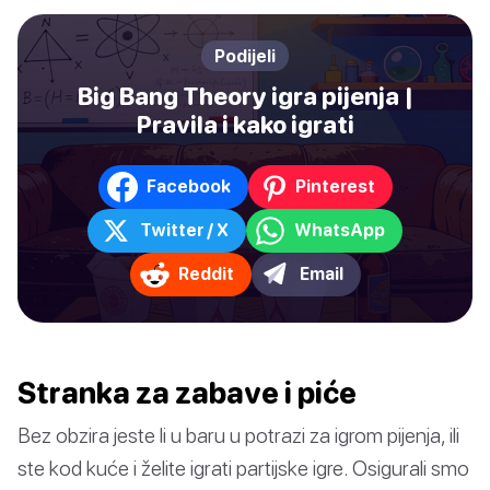
Podijeli
Big Bang Theory igra pijenja |
Pravila i kako igrati
Facebook
Pinterest
Twitter / X
WhatsApp
Reddit
Email
Stranka za zabave i piće
Bez obzira jeste li u baru u potrazi za igrom pijenja, ili
ste kod kuće i želite igrati partijske igre. Osigurali smo