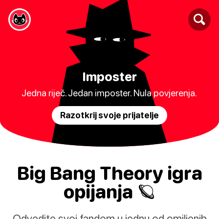
Imposter
Jedna riječ. Jedan imposter. Nula povjerenja.
Razotkrij svoje prijatelje
Big Bang Theory igra
opijanja 🪐
Odvedite svoj fandom u jednu od omiljenih