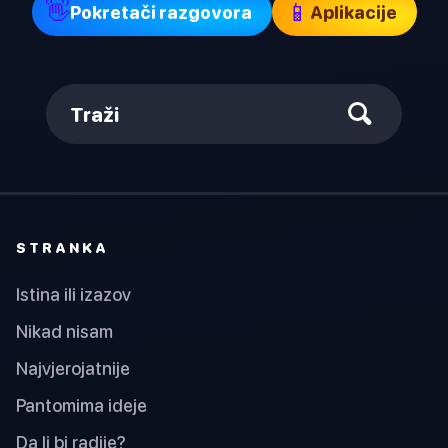
👋
📱
Pokretači razgovora
Aplikacije
Traži
STRANKA
Istina ili izazov
Nikad nisam
Najvjerojatnije
Pantomima ideje
Da li bi radije?