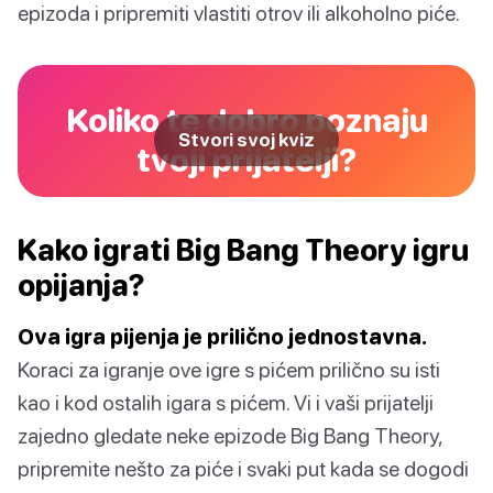
epizoda i pripremiti vlastiti otrov ili alkoholno piće.
Koliko te dobro poznaju
Stvori svoj kviz
tvoji prijatelji?
Kako igrati Big Bang Theory igru
opijanja?
Ova igra pijenja je prilično jednostavna.
Koraci za igranje ove igre s pićem prilično su isti
kao i kod ostalih igara s pićem. Vi i vaši prijatelji
zajedno gledate neke epizode Big Bang Theory,
pripremite nešto za piće i svaki put kada se dogodi