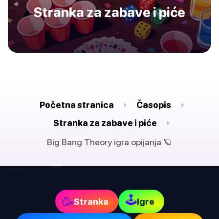
Stranka za zabave i piće
Početna stranica
Časopis
Stranka za zabave i piće
Big Bang Theory igra opijanja 🪐
🕹
🥳
Stranka
Igre