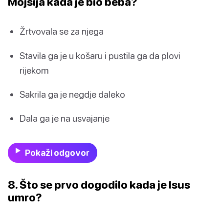
Mojsija kada je bio beba?
Žrtvovala se za njega
Stavila ga je u košaru i pustila ga da plovi
rijekom
Sakrila ga je negdje daleko
Dala ga je na usvajanje
Pokaži odgovor
8. Što se prvo dogodilo kada je Isus
umro?