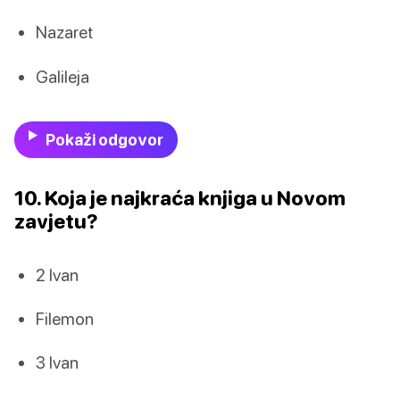
Nazaret
Galileja
Pokaži odgovor
10. Koja je najkraća knjiga u Novom
zavjetu?
2 Ivan
Filemon
3 Ivan