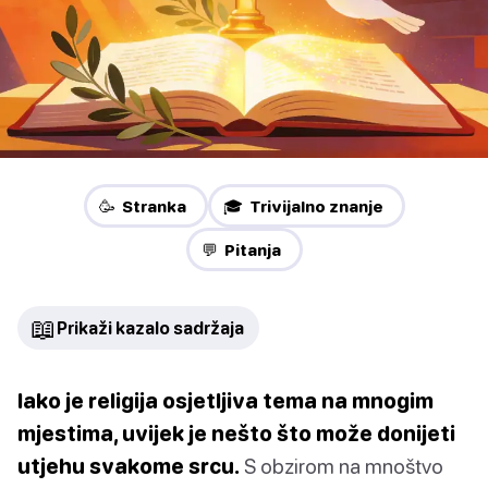
🥳 Stranka
🎓 Trivijalno znanje
💬 Pitanja
📖
Prikaži kazalo sadržaja
Iako je religija osjetljiva tema na mnogim
mjestima, uvijek je nešto što može donijeti
utjehu svakome srcu.
S obzirom na mnoštvo