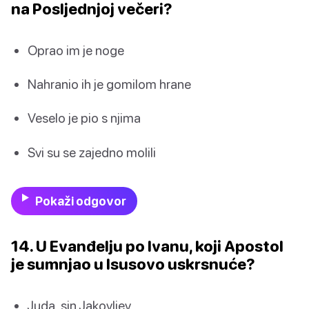
na Posljednjoj večeri?
Oprao im je noge
Nahranio ih je gomilom hrane
Veselo je pio s njima
Svi su se zajedno molili
Pokaži odgovor
14. U Evanđelju po Ivanu, koji Apostol
je sumnjao u Isusovo uskrsnuće?
Juda, sin Jakovljev