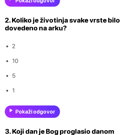
Pokaži odgovor
2. Koliko je životinja svake vrste bilo
dovedeno na arku?
2
10
5
1
Pokaži odgovor
3. Koji dan je Bog proglasio danom