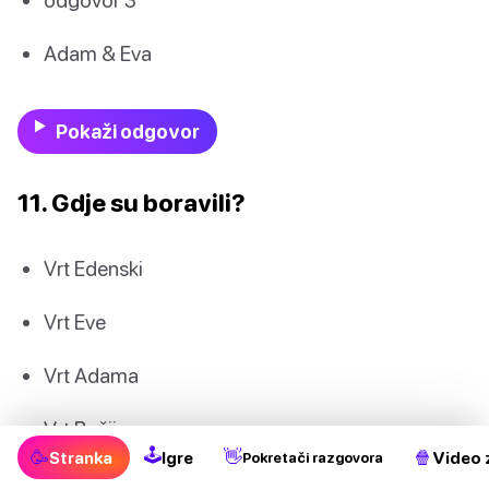
Adam & Eva
Pokaži odgovor
11. Gdje su boravili?
Vrt Edenski
Vrt Eve
Vrt Adama
Vrt Božji
🕹
🥳
👋
🍿
Stranka
Igre
Video 
Pokretači razgovora