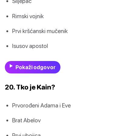
Slijepac
Rimski vojnik
Prvi kršćanski mučenik
Isusov apostol
Pokaži odgovor
20. Tko je Kain?
Prvorođeni Adama i Eve
Brat Abelov
Prvi ubojica