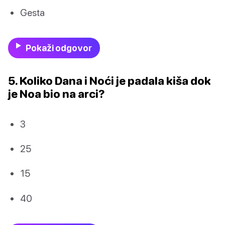
Gesta
Pokaži odgovor
5. Koliko Dana i Noći je padala kiša dok
je Noa bio na arci?
3
25
15
40