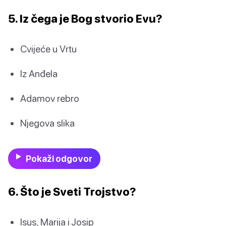
5. Iz čega je Bog stvorio Evu?
Cvijeće u Vrtu
Iz Anđela
Adamov rebro
Njegova slika
Pokaži odgovor
6. Što je Sveti Trojstvo?
Isus, Marija i Josip