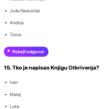
Juda Iškariotski
Andrija
Toma
Pokaži odgovor
15. Tko je napisao Knjigu Otkrivenja?
Ivan
Matej
Luka