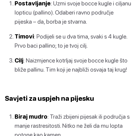
Postavljanje
: Uzmi svoje bocce kugle i ciljanu
lopticu (pallino). Odaberi ravno područje
pijeska – da, borba je stvarna.
Timovi
: Podijeli se u dva tima, svaki s 4 kugle.
Prvo baci pallino; to je tvoj cilj.
Cilj
: Naizmjence kotrljaj svoje bocce kugle što
bliže pallinu. Tim koji je najbliži osvaja taj krug!
Savjeti za uspjeh na pijesku
Biraj mudro
: Traži zbijeni pijesak ili područja s
manje rastresitosti. Nitko ne želi da mu lopta
potone kao kamen.