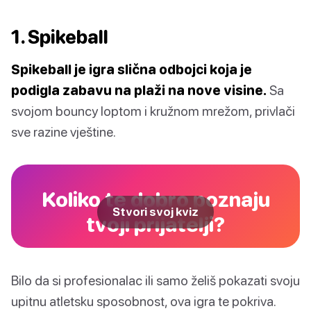
1. Spikeball
Spikeball je igra slična odbojci koja je
podigla zabavu na plaži na nove visine.
Sa
svojom bouncy loptom i kružnom mrežom, privlači
sve razine vještine.
Koliko te dobro poznaju
Stvori svoj kviz
tvoji prijatelji?
Bilo da si profesionalac ili samo želiš pokazati svoju
upitnu atletsku sposobnost, ova igra te pokriva.