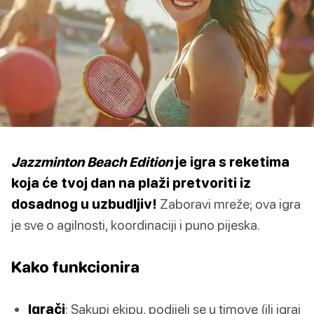
Jazzminton Beach Edition
je igra s reketima
koja će tvoj dan na plaži pretvoriti iz
dosadnog u uzbudljiv!
Zaboravi mreže; ova igra
je sve o agilnosti, koordinaciji i puno pijeska.
Kako funkcionira
Igrači
: Sakupi ekipu, podijeli se u timove (ili igraj