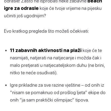
odrasle! Zašto ne isprobati neke zabavne
beach
igre za odrasle
koje će tvoje vrijeme na pijesku
učiniti još ugodnijim?
Evo kratkog pregleda što možeš očekivati:
11 zabavnih aktivnosti na plaži
koje će te
nasmijati, natjerati na natjecanje i možda čak i
malo pretjerati u natjecateljskom duhu (ne brini,
nitko te neće osuđivati).
Igre prikladne za sve razine vještine – od onih iz
“nisam se pomaknuo od prošlog ljeta” ekipe do
onih “ja sam praktički olimpijac” tipova.