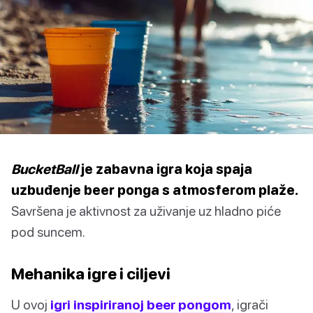
BucketBall
je zabavna igra koja spaja
uzbuđenje beer ponga s atmosferom plaže.
Savršena je aktivnost za uživanje uz hladno piće
pod suncem.
Mehanika igre i ciljevi
U ovoj
igri inspiriranoj beer pongom
, igrači