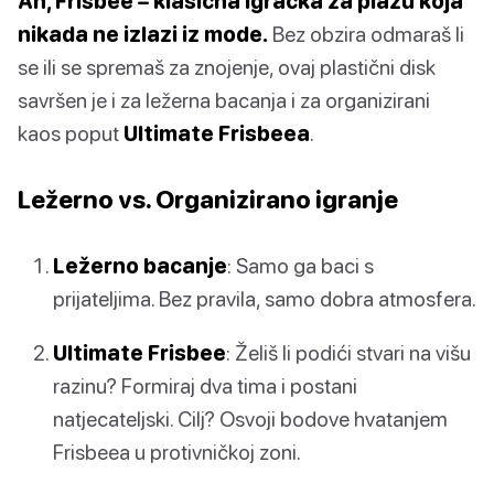
Ah, Frisbee – klasična igračka za plažu koja
nikada ne izlazi iz mode.
Bez obzira odmaraš li
se ili se spremaš za znojenje, ovaj plastični disk
savršen je i za ležerna bacanja i za organizirani
kaos poput
Ultimate Frisbeea
.
Ležerno vs. Organizirano igranje
Ležerno bacanje
: Samo ga baci s
prijateljima. Bez pravila, samo dobra atmosfera.
Ultimate Frisbee
: Želiš li podići stvari na višu
razinu? Formiraj dva tima i postani
natjecateljski. Cilj? Osvoji bodove hvatanjem
Frisbeea u protivničkoj zoni.