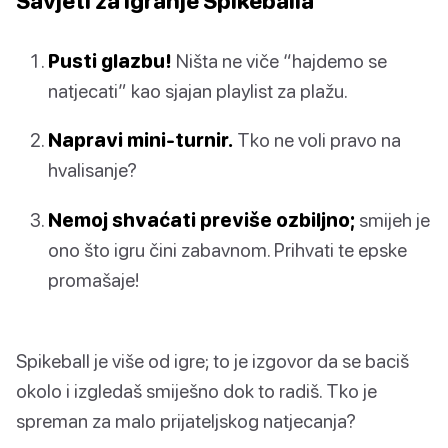
Savjeti za igranje Spikeballa
Pusti glazbu!
Ništa ne viče “hajdemo se
natjecati” kao sjajan playlist za plažu.
Napravi mini-turnir.
Tko ne voli pravo na
hvalisanje?
Nemoj shvaćati previše ozbiljno;
smijeh je
ono što igru čini zabavnom. Prihvati te epske
promašaje!
Spikeball je više od igre; to je izgovor da se baciš
okolo i izgledaš smiješno dok to radiš. Tko je
spreman za malo prijateljskog natjecanja?