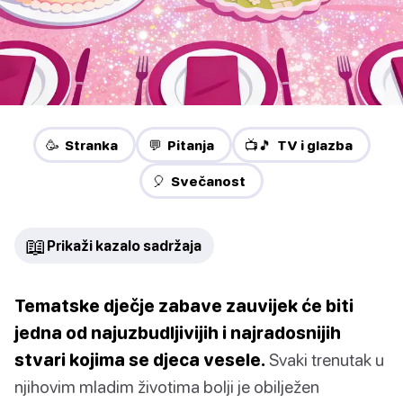
🥳 Stranka
💬 Pitanja
📺🎵 TV i glazba
🎈 Svečanost
📖
Prikaži kazalo sadržaja
Tematske dječje zabave zauvijek će biti
jedna od najuzbudljivijih i najradosnijih
stvari kojima se djeca vesele.
Svaki trenutak u
njihovim mladim životima bolji je obilježen