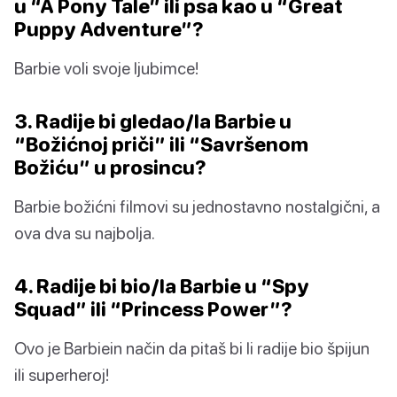
u “A Pony Tale” ili psa kao u “Great
Puppy Adventure”?
Barbie voli svoje ljubimce!
3. Radije bi gledao/la Barbie u
“Božićnoj priči” ili “Savršenom
Božiću” u prosincu?
Barbie božićni filmovi su jednostavno nostalgični, a
ova dva su najbolja.
4. Radije bi bio/la Barbie u “Spy
Squad” ili “Princess Power”?
Ovo je Barbiein način da pitaš bi li radije bio špijun
ili superheroj!