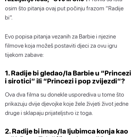
osim što pitanja ovaj put počinju frazom “Radije
bi”.
Evo popisa pitanja vezanih za Barbie i njezine
filmove koja možeš postaviti djeci za ovu igru ​​
tijekom zabave:
1. Radije bi gledao/la Barbie u “Princezi
i sirotici” ili “Princezi i pop zvijezdi”?
Ova dva filma su donekle usporediva u tome što
prikazuju dvije djevojke koje žele živjeti život jedne
druge i sklapaju prijateljstvo iz toga.
2. Radije bi imao/la ljubimca konja kao