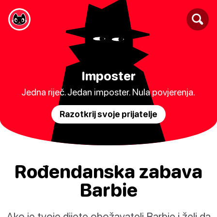
Imposter
Jedna riječ. Jedan imposter. Nula povjerenja.
Razotkrij svoje prijatelje
Rođendanska zabava
Barbie
Ako je tvoje dijete obožavatelj Barbie i želi da