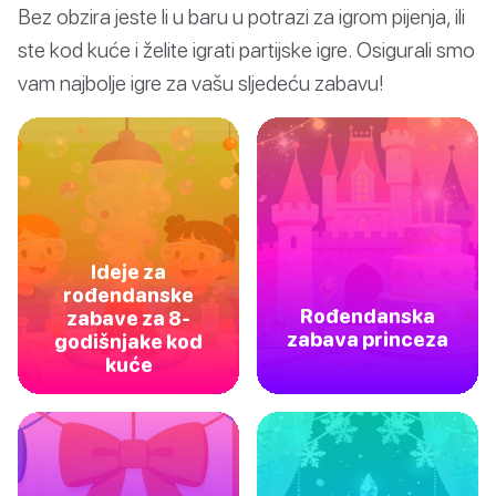
Bez obzira jeste li u baru u potrazi za igrom pijenja, ili
ste kod kuće i želite igrati partijske igre. Osigurali smo
vam najbolje igre za vašu sljedeću zabavu!
Ideje za
rođendanske
Rođendanska
zabave za 8-
zabava princeza
godišnjake kod
kuće