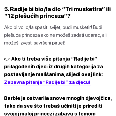
5. Radije bi bio/la dio “Tri musketira” ili
“12 plešućih princeza”?
Ako bi volio/la spasiti svijet, budi musketir! Budi
plešuća princeza ako ne možeš zadati udarac, ali
možeš izvesti savršeni piruet!
👉 Ako ti treba više pitanja “Radije bi”
prilagođenih djeci iz drugih kategorija za
postavljanje mališanima, slijedi ovaj link:
Zabavna pitanja “Radije bi” za djecu!
Barbie je ostvarila snove mnogih djevojčica,
tako da sve što trebaš učiniti je prirediti
svojoj maloj princezi zabavu s temom