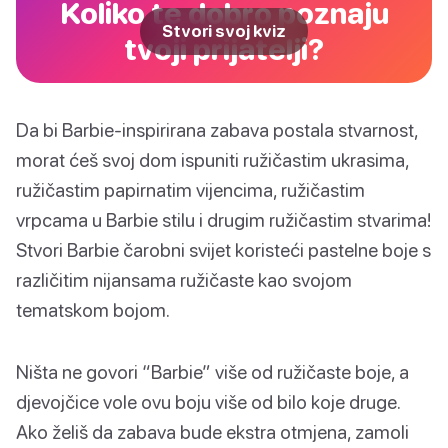
Koliko te dobro poznaju
Stvori svoj kviz
tvoji prijatelji?
Da bi Barbie-inspirirana zabava postala stvarnost,
morat ćeš svoj dom ispuniti ružičastim ukrasima,
ružičastim papirnatim vijencima, ružičastim
vrpcama u Barbie stilu i drugim ružičastim stvarima!
Stvori Barbie čarobni svijet koristeći pastelne boje s
različitim nijansama ružičaste kao svojom
tematskom bojom.
Ništa ne govori “Barbie” više od ružičaste boje, a
djevojčice vole ovu boju više od bilo koje druge.
Ako želiš da zabava bude ekstra otmjena, zamoli