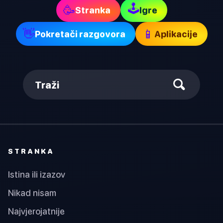
🕹
🥳
Stranka
Igre
👋
📱
Pokretači razgovora
Aplikacije
Traži
STRANKA
Istina ili izazov
Nikad nisam
Najvjerojatnije