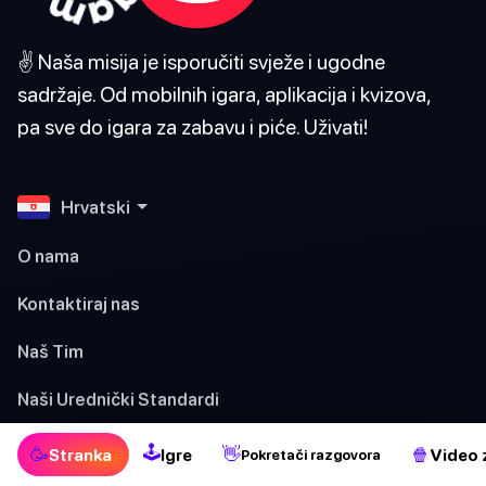
✌️ Naša misija je isporučiti svježe i ugodne
sadržaje. Od mobilnih igara, aplikacija i kvizova,
pa sve do igara za zabavu i piće. Uživati!
Hrvatski
O nama
Kontaktiraj nas
Naš Tim
Naši Urednički Standardi
Uvjeti
🕹
🥳
👋
🍿
Stranka
Igre
Video 
Pokretači razgovora