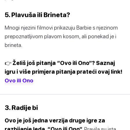
5. Plavuša ili Brineta?
Mnogi njezini filmovi prikazuju Barbie s njezinom
prepoznatljivom plavom kosom, ali ponekad je i
brineta.
👉 Želiš još pitanja “Ovo ili Ono”? Saznaj
igru ​​i više primjera pitanja prateći ovaj link!
Ovo ili Ono
3. Radije bi
Ovo je još jedna verzija druge igre za
razbijanje leda, “Ovo ili Ono”.
Pravila su ista