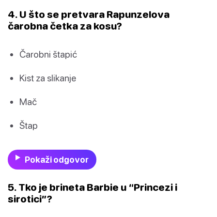
4. U što se pretvara Rapunzelova
čarobna četka za kosu?
Čarobni štapić
Kist za slikanje
Mač
Štap
Pokaži odgovor
5. Tko je brineta Barbie u “Princezi i
sirotici”?