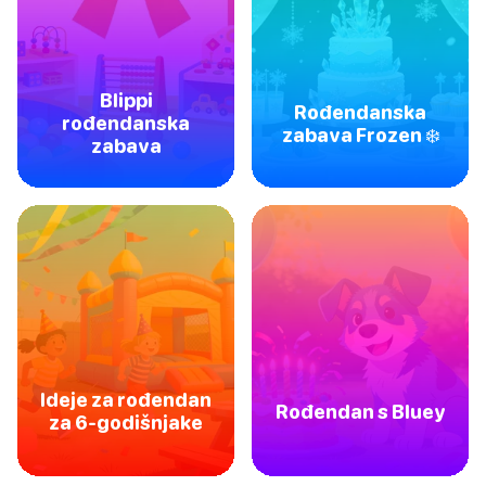
Blippi
Rođendanska
rođendanska
zabava Frozen ❄️
zabava
Ideje za rođendan
Rođendan s Bluey
za 6-godišnjake