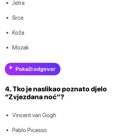
Jetra
Srce
Koža
Mozak
Pokaži odgovor
4. Tko je naslikao poznato djelo
“Zvjezdana noć”?
Vincent van Gogh
Pablo Picasso