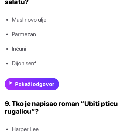
salatu?
Maslinovo ulje
Parmezan
Inćuni
Dijon senf
Pokaži odgovor
9. Tko je napisao roman “Ubiti pticu
rugalicu”?
Harper Lee