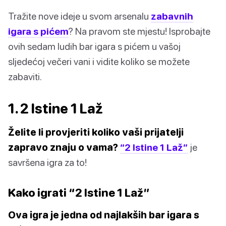
Tražite nove ideje u svom arsenalu
zabavnih
igara s pićem
? Na pravom ste mjestu! Isprobajte
ovih sedam ludih bar igara s pićem u vašoj
sljedećoj večeri vani i vidite koliko se možete
zabaviti.
1. 2 Istine 1 Laž
Želite li provjeriti koliko vaši prijatelji
zapravo znaju o vama?
“2 Istine 1 Laž”
je
savršena igra za to!
Kako igrati “2 Istine 1 Laž”
Ova igra je jedna od najlakših bar igara s