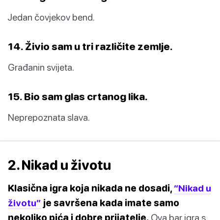
Jedan čovjekov bend.
14. Živio sam u tri različite zemlje.
Građanin svijeta.
15. Bio sam glas crtanog lika.
Neprepoznata slava.
2. Nikad u životu
Klasična igra koja nikada ne dosadi,
“Nikad u
životu”
je savršena kada imate samo
nekoliko pića i dobre prijatelje.
Ova bar igra s