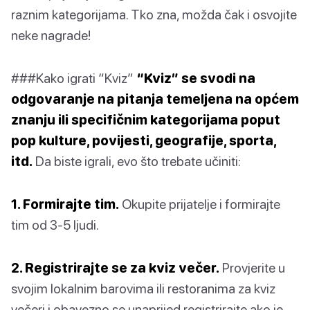
raznim kategorijama. Tko zna, možda čak i osvojite
neke nagrade!
###Kako igrati “Kviz”
“Kviz” se svodi na
odgovaranje na pitanja temeljena na općem
znanju ili specifičnim kategorijama poput
pop kulture, povijesti, geografije, sporta,
itd.
Da biste igrali, evo što trebate učiniti:
1. Formirajte tim.
Okupite prijatelje i formirajte
tim od 3-5 ljudi.
2. Registrirajte se za kviz večer.
Provjerite u
svojim lokalnim barovima ili restoranima za kviz
večeri i obavezno se unaprijed registrirajte ako je