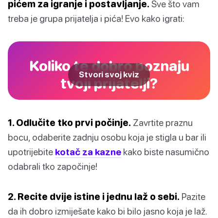
pićem za igranje i postavljanje.
Sve što vam
treba je grupa prijatelja i pića! Evo kako igrati:
Koliko te dobro poznaju
Stvori svoj kviz
tvoji prijatelji?
1. Odlučite tko prvi počinje.
Zavrtite praznu
bocu, odaberite zadnju osobu koja je stigla u bar ili
upotrijebite
kotač za kazne
kako biste nasumično
odabrali tko započinje!
2. Recite dvije istine i jednu laž o sebi.
Pazite
da ih dobro izmiješate kako bi bilo jasno koja je laž.