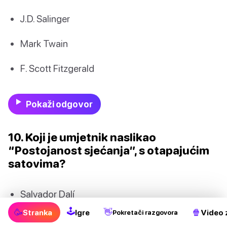
J.D. Salinger
Mark Twain
F. Scott Fitzgerald
Pokaži odgovor
10. Koji je umjetnik naslikao
“Postojanost sjećanja”, s otapajućim
satovima?
Salvador Dalí
🕹
🥳
👋
🍿
Stranka
Igre
Video 
Pokretači razgovora
Pablo Picasso