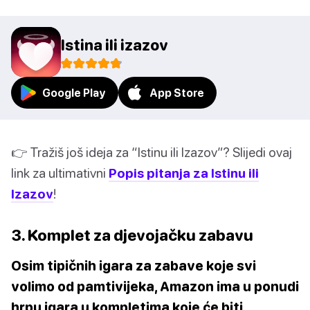
Istina ili izazov
Google Play
App Store
👉 Tražiš još ideja za “Istinu ili Izazov”? Slijedi ovaj
link za ultimativni
Popis pitanja za Istinu ili
Izazov
!
3. Komplet za djevojačku zabavu
Osim tipičnih igara za zabave koje svi
volimo od pamtivijeka, Amazon ima u ponudi
hrpu igara u kompletima koje će biti