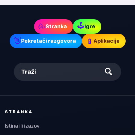
🕹
🥳
Stranka
Igre
👋
📱
Pokretači razgovora
Aplikacije
Traži
STRANKA
Istina ili izazov