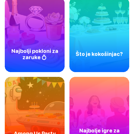
Najbolji pokloni za
Što je kokošinjac?
zaruke 💍
Najbolje igre za
Among Us Party