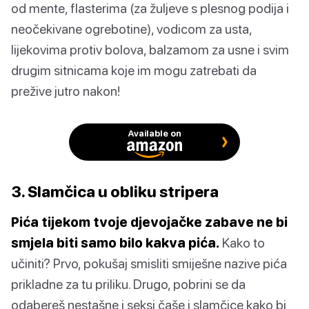
od mente, flasterima (za žuljeve s plesnog podija i
neočekivane ogrebotine), vodicom za usta,
lijekovima protiv bolova, balzamom za usne i svim
drugim sitnicama koje im mogu zatrebati da
prežive jutro nakon!
Available on
3. Slamčica u obliku stripera
Pića tijekom tvoje djevojačke zabave ne bi
smjela biti samo bilo kakva pića.
Kako to
učiniti? Prvo, pokušaj smisliti smiješne nazive pića
prikladne za tu priliku. Drugo, pobrini se da
odabereš nestašne i seksi čaše i slamčice kako bi