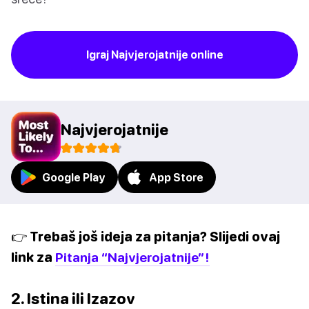
Igraj Najvjerojatnije online
Najvjerojatnije
Google Play
App Store
👉 Trebaš još ideja za pitanja? Slijedi ovaj
link za
Pitanja “Najvjerojatnije”!
2. Istina ili Izazov