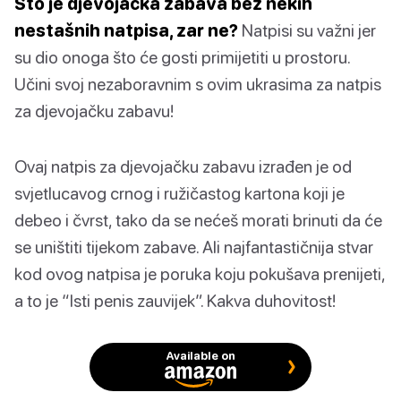
Što je djevojačka zabava bez nekih
nestašnih natpisa, zar ne?
Natpisi su važni jer
su dio onoga što će gosti primijetiti u prostoru.
Učini svoj nezaboravnim s ovim ukrasima za natpis
za djevojačku zabavu!
Ovaj natpis za djevojačku zabavu izrađen je od
svjetlucavog crnog i ružičastog kartona koji je
debeo i čvrst, tako da se nećeš morati brinuti da će
se uništiti tijekom zabave. Ali najfantastičnija stvar
kod ovog natpisa je poruka koju pokušava prenijeti,
a to je “Isti penis zauvijek”. Kakva duhovitost!
Available on