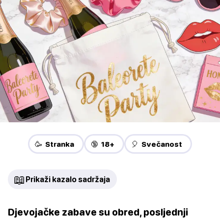
🥳 Stranka
🔞 18+
🎈 Svečanost
📖
Prikaži kazalo sadržaja
Djevojačke zabave su obred, posljednji