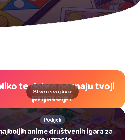
liko te dobro poznaju tvoji
Stvori svoj kviz
prijatelji?
Podijeli
najboljih anime društvenih igara za
sve uzraste