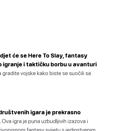
djet će se Here To Slay, fantasy
 igranje i taktičku borbu u avanturi
oja gradite vojske kako biste se suočili sa
 društvenih igara je prekrasno
.
Ova igra je puna uzbudljivih izazova i
živopisnom fantasy svijetu s jedinstvenim