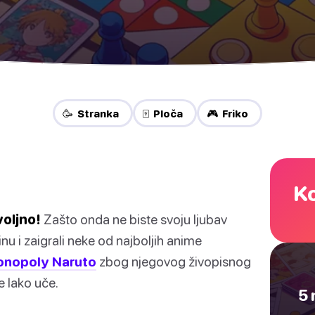
🥳 Stranka
🀄 Ploča
🎮 Friko
Ko
oljno!
Zašto onda ne biste svoju ljubav
nu i zaigrali neke od najboljih anime
nopoly Naruto
zbog njegovog živopisnog
e lako uče.
5 