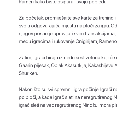
Ramen kako biste osigurali svoju pobjedu!
Za početak, promiješajte sve karte za trening i 
svoja odgovarajuća mjesta na ploči za igru. O
njegov posao je upravljati svim transakcijama
među igračima i rukovanje Onigirijem, Ramenom
Zatim, igrači biraju između šest žetona koji će i
Gaarin pijesak, Oblak Akasutkija, Kakashijevu 
Shuriken.
Nakon što su svi spremni, igra počinje. Igrači 
po ploči, a kada igrač sleti na neregrutiranog 
igrač sleti na već regrutiranog Nindžu, mora pla