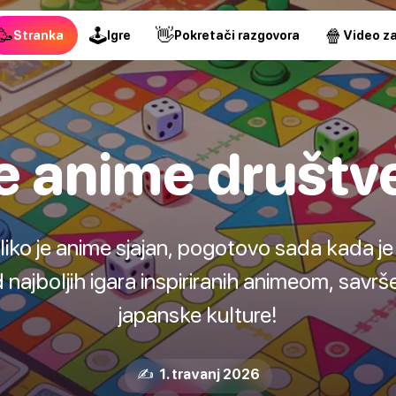
🥳
🕹
👋
🍿
Stranka
Igre
Pokretači razgovora
Video za
e anime društv
oliko je anime sjajan, pogotovo sada kada je
najboljih igara inspiriranih animeom, savrše
japanske kulture!
✍️ 1. travanj 2026