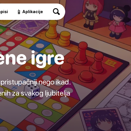
📱
pisi
Aplikacije
ene igre
 pristupačniji nego ikad.
nih za svakog ljubitelja