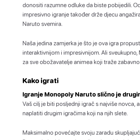
donositi razumne odluke da biste pobijedili. Od
impresivno igranje također drže djecu angažirani
Naruto svemira.
Naša jedina zamjerka je što je ova igra propustila
interaktivnijom i impresivnijom. Ali sveukupno
za sve obožavatelje animea koji traže zabavno i
Kako igrati
Igranje Monopoly Naruto slično je drugi
Vaš cilj je biti posljednji igrač s najviše novca, 
naplatiti drugim igračima koji na njih slete.
Maksimalno povećajte svoju zaradu skupljajući Ni