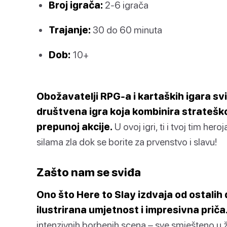
Broj igrača:
2-6 igrača
Trajanje:
30 do 60 minuta
Dob:
10+
Obožavatelji RPG-a i kartaških igara svi
društvena igra koja kombinira strateško
prepunoj akcije.
U ovoj igri, ti i tvoj tim her
silama zla dok se borite za prvenstvo i slavu!
Zašto nam se sviđa
Ono što Here to Slay izdvaja od ostalih
ilustrirana umjetnost i impresivna priča
intenzivnih borbenih scena – sve smješteno u 