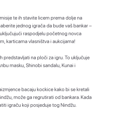
misije te ih stavite licem prema dolje na
daberite jednog igrača da bude vaš bankar –
, uključujući raspodjelu početnog novca
, karticama vlasništva i aukcijama!
h predstavljati na ploči za igru. To uključuje
Anbu masku, Shinobi sandalu, Kunai i
naizmjence bacaju kockice kako bi se kretali
Nindžu, može ga regrutirati od bankara. Kada
titi igraču koji posjeduje tog Nindžu.