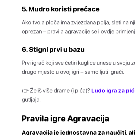
5. Mudro koristi prečace
Ako tvoja ploča ima zvjezdana polja, sleti na n
oprezan – pravila agravacije se i ovdje primjenj
6. Stigni prvi u bazu
Prvi igrač koji sve četiri kuglice unese u svo
drugo mjesto u ovoj igri – samo ljuti igrači.
👉 Želiš više drame (i pića)?
Ludo igra za pić
gutljaja.
Pravila igre Agravacija
Agravacija je jednostavna za naučiti, ali