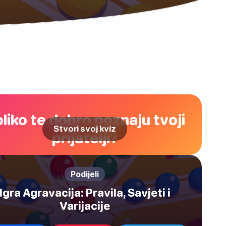
liko te dobro poznaju tvoji
Stvori svoj kviz
prijatelji?
Podijeli
Igra Agravacija: Pravila, Savjeti i
Varijacije