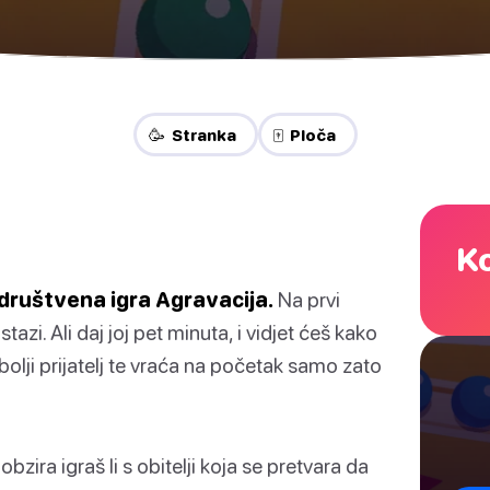
🥳 Stranka
🀄 Ploča
Ko
 društvena igra Agravacija.
Na prvi
azi. Ali daj joj pet minuta, i vidjet ćeš kako
bolji prijatelj te vraća na početak samo zato
bzira igraš li s obitelji koja se pretvara da