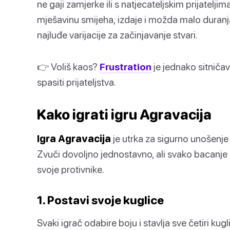
ne gaji zamjerke ili s natjecateljskim prijatelji
mješavinu smijeha, izdaje i možda malo duranja
najluđe varijacije za začinjavanje stvari.
👉 Voliš kaos?
Frustration
je jednako sitničav
spasiti prijateljstva.
Kako igrati igru Agravacija
Igra Agravacija
je utrka za sigurno unošenje 
Zvuči dovoljno jednostavno, ali svako bacanj
svoje protivnike.
1. Postavi svoje kuglice
Svaki igrač odabire boju i stavlja sve četiri kugl