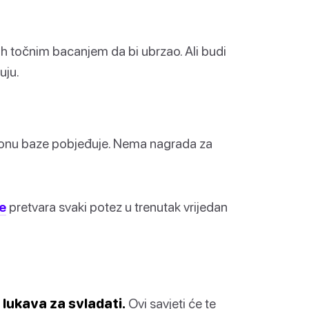
jih točnim bacanjem da bi ubrzao. Ali budi
uju.
ju zonu baze pobjeđuje. Nema nagrada za
e
pretvara svaki potez u trenutak vrijedan
 lukava za svladati.
Ovi savjeti će te