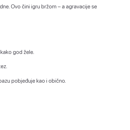
ne. Ovo čini igru bržom – a agravacije se
 kako god žele.
tez.
 bazu pobjeđuje kao i obično.