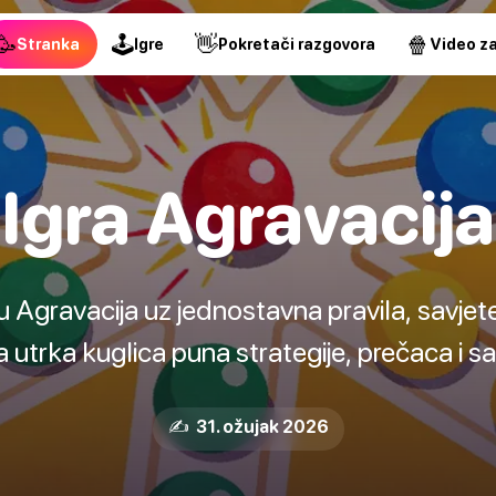
🥳
🕹
👋
🍿
Stranka
Igre
Pokretači razgovora
Video za
Igra Agravacija
u Agravacija uz jednostavna pravila, savjete
a utrka kuglica puna strategije, prečaca i s
✍️ 31. ožujak 2026