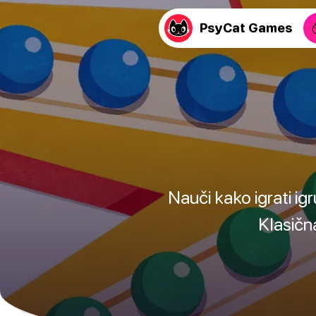
PsyCat Games
Nauči kako igrati igr
Klasičn