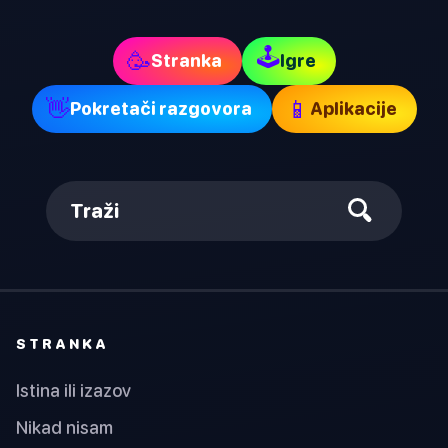
🕹
🥳
Stranka
Igre
👋
📱
Pokretači razgovora
Aplikacije
Traži
STRANKA
Istina ili izazov
Nikad nisam