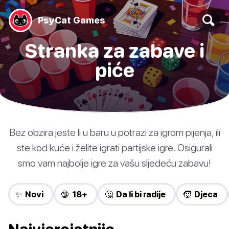
PsyCat Games
Stranka za zabave i
piće
Bez obzira jeste li u baru u potrazi za igrom pijenja, ili
ste kod kuće i želite igrati partijske igre. Osigurali
smo vam najbolje igre za vašu sljedeću zabavu!
✨ Novi
🔞 18+
🤔 Da li bi radije
🧒 Djeca
Najvjerojatnije