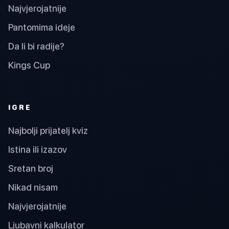
Najvjerojatnije
Pantomima ideje
Da li bi radije?
Kings Cup
IGRE
Najbolji prijatelj kviz
Istina ili izazov
Sretan broj
Nikad nisam
Najvjerojatnije
Ljubavni kalkulator