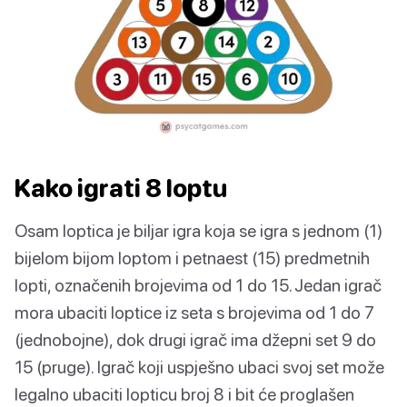
Kako igrati 8 loptu
Osam loptica je biljar igra koja se igra s jednom (1)
bijelom bijom loptom i petnaest (15) predmetnih
lopti, označenih brojevima od 1 do 15. Jedan igrač
mora ubaciti loptice iz seta s brojevima od 1 do 7
(jednobojne), dok drugi igrač ima džepni set 9 do
15 (pruge). Igrač koji uspješno ubaci svoj set može
legalno ubaciti lopticu broj 8 i bit će proglašen