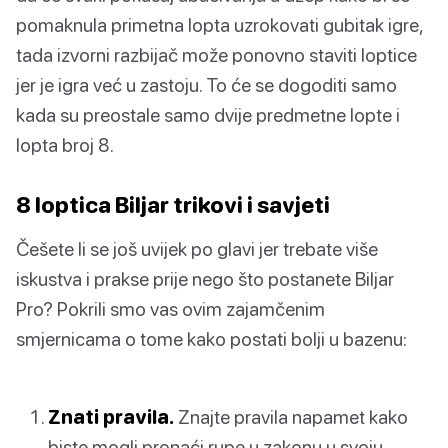
pomaknula primetna lopta uzrokovati gubitak igre,
tada izvorni razbijač može ponovno staviti loptice
jer je igra već u zastoju. To će se dogoditi samo
kada su preostale samo dvije predmetne lopte i
lopta broj 8.
8 loptica Biljar trikovi i savjeti
Češete li se još uvijek po glavi jer trebate više
iskustva i prakse prije nego što postanete Biljar
Pro? Pokrili smo vas ovim zajamčenim
smjernicama o tome kako postati bolji u bazenu:
Znati pravila.
Znajte pravila napamet kako
biste mogli pronaći rupe u zakonu u svoju