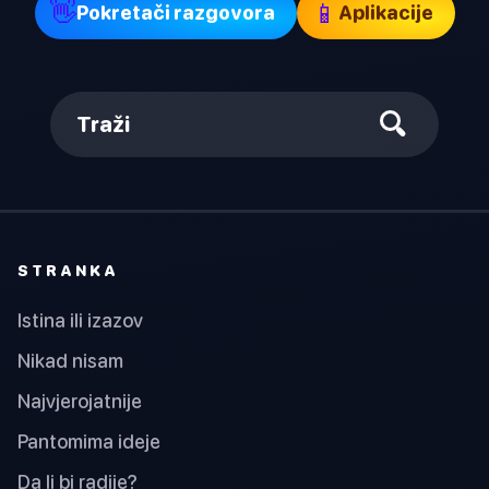
👋
📱
Pokretači razgovora
Aplikacije
Traži
STRANKA
Istina ili izazov
Nikad nisam
Najvjerojatnije
Pantomima ideje
Da li bi radije?