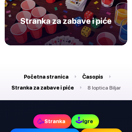
Stranka za zabave i piće
Početna stranica
Časopis
Stranka za zabave i piće
8 loptica Biljar
🕹
🥳
Stranka
Igre