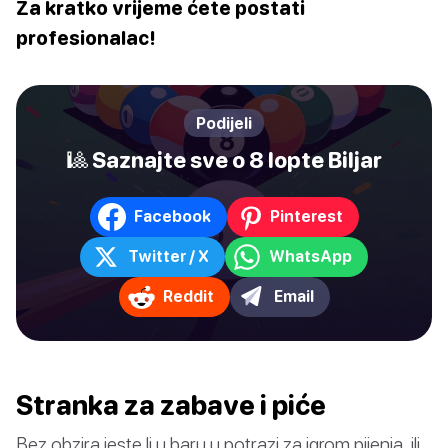
Za kratko vrijeme ćete postati
profesionalac!
Podijeli
🎱 Saznajte sve o 8 lopte Biljar
Facebook
Pinterest
Twitter / X
WhatsApp
Reddit
Email
Stranka za zabave i piće
Bez obzira jeste li u baru u potrazi za igrom pijenja, ili