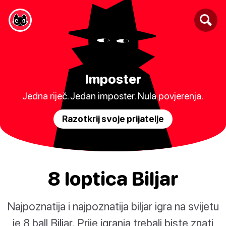
Imposter
Jedna riječ. Jedan imposter. Nula povjerenja.
Razotkrij svoje prijatelje
8 loptica Biljar
Najpoznatija i najpoznatija biljar igra na svijetu
je 8 ball Biljar. Prije igranja trebali biste znati