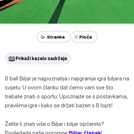
🥳 Stranka
🀄 Ploča
📖
Prikaži kazalo sadržaja
8 ball Biljar je najpoznatija i najigranija igra biljara na
svijetu. U ovom članku dat ćemo vam sve što
trebate znati o sportu: Upoznajte se s postavkama,
pravilima igre i kako se držati bazen s 8 lopti!
Želite li znati više o Biljar i biljar općenito?
Pogledajte naše ogromne
Biljar članak
!