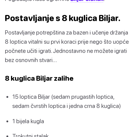
Postavljanje s 8 kuglica Biljar.
Postavljanje potrepština za bazen i učenje držanja
8 loptica vitalni su prvi koraci prije nego što uopće
počnete učiti igrati. Jednostavno ne možete igrati
bez osnovnih stvari…
8 kuglica Biljar zalihe
15 loptica Biljar (sedam prugastih loptica,
sedam čvrstih loptica i jedna crna 8 kuglica)
1 bijela kugla
Trokutni stalak