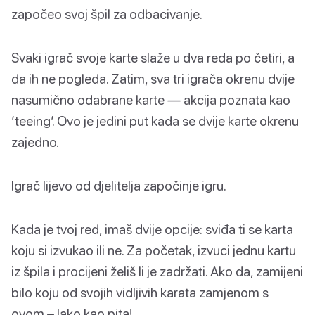
započeo svoj špil za odbacivanje.
Svaki igrač svoje karte slaže u dva reda po četiri, a
da ih ne pogleda. Zatim, sva tri igrača okrenu dvije
nasumično odabrane karte — akcija poznata kao
’teeing’. Ovo je jedini put kada se dvije karte okrenu
zajedno.
Igrač lijevo od djelitelja započinje igru.
Kada je tvoj red, imaš dvije opcije: sviđa ti se karta
koju si izvukao ili ne. Za početak, izvuci jednu kartu
iz špila i procijeni želiš li je zadržati. Ako da, zamijeni
bilo koju od svojih vidljivih karata zamjenom s
ovom – lako kao pita!