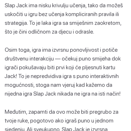
Slap Jack ima nisku krivulju učenja, tako da možeš
uskočiti u igru bez učenja kompliciranih pravila ili
strategija. To je laka igra sa smiješnim zaokretom,
što je čini odličnom za djecu i odrasle.
Osim toga, igra ima izvrsnu ponovljivost i potiče
društvenu interakciju — očekuj puno smijeha dok
igrači pokušavaju biti prvi koji će pljesnuti kartu
Jack! To je nepredvidiva igra s puno interaktivnih
mogućnosti, stoga nam vjeruj kad kažemo da
nijedna igra Slap Jack nikada ne igra na isti način!
Međutim, zapamti da ovo može biti pregrubo za
tvoje ruke, pogotovo ako igraš puno u jednom
sjedenju. Ali sveukupno, Slap Jack je izvrsna