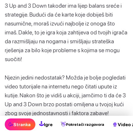
3 Up and 3 Down također ima lijep balans sreće i
strategije. Budući da će karte koje dobiješ biti
nasumične, moraš izvući najbolje iz onoga što
imaš. Dakle, to je igra koja zahtijeva od tvojih igrača
da razmišljaju na nogama i smišljaju strateška
rješenja za bilo koje probleme s kojima se mogu
suočiti!
Njezin jedini nedostatak? Možda je bolje pogledati
video tutorijale na internetu nego čitati upute iz
kutije. Nakon što je vidiš u akciji, jamčimo ti da će 3
Up and 3 Down brzo postati omiljena u tvojoj kući
zbog svoje jednostavnosti i faktora zabave!
🕹
🥳
👋
🍿
Stranka
Igre
Video 
Pokretači razgovora
Kako igrati