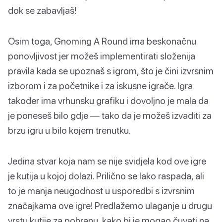
dok se zabavljaš!
Osim toga, Gnoming A Round ima beskonačnu
ponovljivost jer možeš implementirati složenija
pravila kada se upoznaš s igrom, što je čini izvrsnim
izborom i za početnike i za iskusne igrače. Igra
također ima vrhunsku grafiku i dovoljno je mala da
je poneseš bilo gdje — tako da je možeš izvaditi za
brzu igru u bilo kojem trenutku.
Jedina stvar koja nam se nije svidjela kod ove igre
je kutija u kojoj dolazi. Prilično se lako raspada, ali
to je manja neugodnost u usporedbi s izvrsnim
značajkama ove igre! Predlažemo ulaganje u drugu
vrstu kutije za pohranu, kako bi je mogao čuvati na