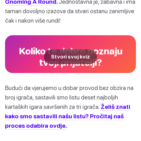
Gnoming A Round.
Jednostavna je, zabavna i ima
taman dovoljno izazova da stvari ostanu zanimljive
čak i nakon više rundi!
Koliko te dobro poznaju
Stvori svoj kviz
tvoji prijatelji?
Budući da vjerujemo u dobar provod bez obzira na
broj igrača, sastavili smo listu deset najboljih
kartaških igara savršenih za tri igrača.
Želiš znati
kako smo sastavili našu listu? Pročitaj naš
proces odabira ovdje.