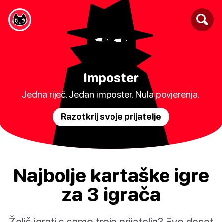
Imposter
Jedna riječ. Jedan imposter. Nula povjerenja.
Razotkrij svoje prijatelje
Najbolje kartaške igre
za 3 igrača
Želiš igrati s samo troje prijatelja? Evo deset