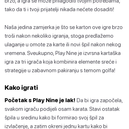
brzo, a igra se može prilagoditi tvojim potrebama,
tako da ti i tvoji prijatelji nikada nećete dosaditi!
Naša jedina zamjerka je što se karton ove igre brzo
troši nakon nekoliko igranja, stoga predlažemo
ulaganje u omote za karte ili novi špil nakon nekog
vremena. Sveukupno, Play Nine je izvrsna kartaška
igra za tri igrača koja kombinira elemente sreće i
strategije u zabavnom pakiranju s temom golfa!
Kako igrati
Početak s Play Nine je lak!
Da bi igra započela,
svakom igraču podijeli osam karata. Stavi ostatak
špila u sredinu kako bi formirao svoj špil za
izvlačenje, a zatim okreni jednu kartu kako bi