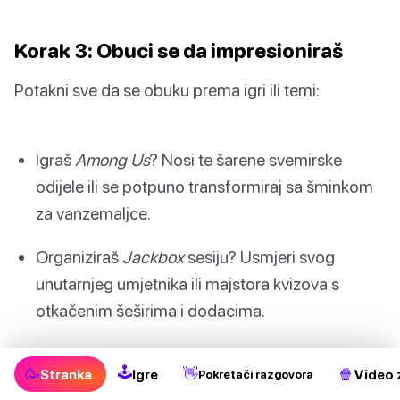
Korak 3: Obuci se da impresioniraš
Potakni sve da se obuku prema igri ili temi:
Igraš
Among Us
? Nosi te šarene svemirske
odijele ili se potpuno transformiraj sa šminkom
za vanzemaljce.
Organiziraš
Jackbox
sesiju? Usmjeri svog
unutarnjeg umjetnika ili majstora kvizova s ​​
otkačenim šeširima i dodacima.
🕹
🥳
👋
🍿
Stranka
Igre
Video 
Pokretači razgovora
Profesionalni savjet:
Postavi video poziv na