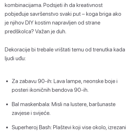
kombinacijama. Podsjeti ih da kreativnost
pobjeđuje savršenstvo svaki put – koga briga ako
je njihov DIY kostim napravljen od strane
predškolca? Važan je duh.
Dekoracije bi trebale vrištati temu od trenutka kada
ljudi uđu:
Za zabavu 90-ih: Lava lampe, neonske boje i
posteri ikoničnih bendova 90-ih.
Bal maskenbala: Misli na lustere, baršunaste
zavjese i svijeće.
Superheroj Bash: Plaštevi koji vise okolo, izrezani