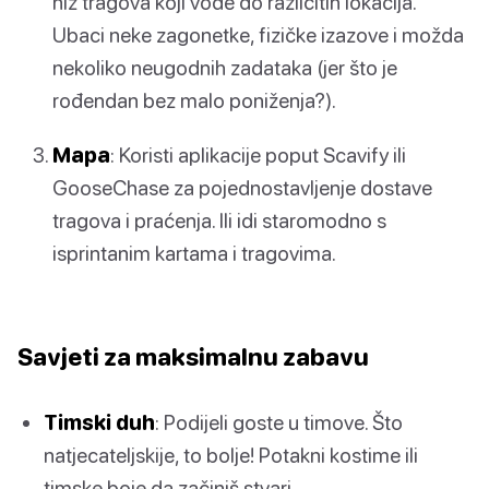
niz tragova koji vode do različitih lokacija.
Ubaci neke zagonetke, fizičke izazove i možda
nekoliko neugodnih zadataka (jer što je
rođendan bez malo poniženja?).
Mapa
: Koristi aplikacije poput Scavify ili
GooseChase za pojednostavljenje dostave
tragova i praćenja. Ili idi staromodno s
isprintanim kartama i tragovima.
Savjeti za maksimalnu zabavu
Timski duh
: Podijeli goste u timove. Što
natjecateljskije, to bolje! Potakni kostime ili
timske boje da začiniš stvari.