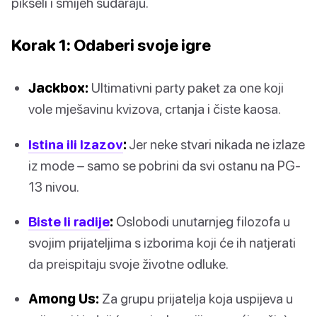
pikseli i smijeh sudaraju.
Korak 1: Odaberi svoje igre
Jackbox:
Ultimativni party paket za one koji
vole mješavinu kvizova, crtanja i čiste kaosa.
Istina ili Izazov
:
Jer neke stvari nikada ne izlaze
iz mode – samo se pobrini da svi ostanu na PG-
13 nivou.
Biste li radije
:
Oslobodi unutarnjeg filozofa u
svojim prijateljima s izborima koji će ih natjerati
da preispitaju svoje životne odluke.
Among Us:
Za grupu prijatelja koja uspijeva u