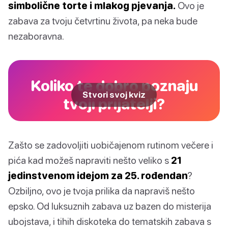
simbolične torte i mlakog pjevanja.
Ovo je
zabava za tvoju četvrtinu života, pa neka bude
nezaboravna.
Koliko te dobro poznaju
Stvori svoj kviz
tvoji prijatelji?
Zašto se zadovoljiti uobičajenom rutinom večere i
pića kad možeš napraviti nešto veliko s
21
jedinstvenom idejom za 25. rođendan
?
Ozbiljno, ovo je tvoja prilika da napraviš nešto
epsko. Od luksuznih zabava uz bazen do misterija
ubojstava, i tihih diskoteka do tematskih zabava s