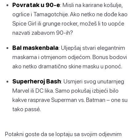
Povratak u 90-e
: Misli na karirane košulje,
ogrlice i Tamagotchije. Ako netko ne dođe kao
Spice Girl ili grunge rocker, možeš li to uopće
nazvati zabavom 90-ih?
Bal maskenbala
: Uljepšaj stvari elegantnim
maskama i otmjenom odjećom. Bonus bodovi
ako netko dramatično skine masku u ponoć.
Superheroj Bash
: Usmjeri svog unutarnjeg
Marvel ili DC lika. Samo pokušaj izbjeći bilo
kakve rasprave Superman vs. Batman – one su
tako passé.
Potakni goste da se loptaju sa svojim odjevnim