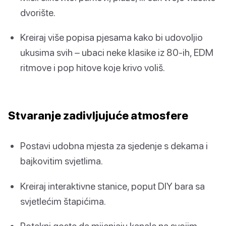
dvorište.
Kreiraj više popisa pjesama kako bi udovoljio
ukusima svih – ubaci neke klasike iz 80-ih, EDM
ritmove i pop hitove koje krivo voliš.
Stvaranje zadivljujuće atmosfere
Postavi udobna mjesta za sjedenje s dekama i
bajkovitim svjetlima.
Kreiraj interaktivne stanice, poput DIY bara sa
svjetlećim štapićima.
Potakni goste da mijenjaju kanale na svojim