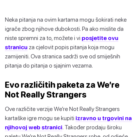
Neka pitanja na ovim kartama mogu šokirati neke
igrače zbog njihove dubokosti. Pa ako mislite da
niste spremni za to, možete i vi
posjetite ovu
stranicu
za cjelovit popis pitanja koja mogu
zamijeniti. Ova stranica sadrži sve od smiješnih
pitanja do pitanja o sjajnim vezama.
Evo različitih paketa za We’re
Not Really Strangers
Ove različite verzije We’re Not Really Strangers
kartaške igre mogu se kupiti
izravno u trgovini na
njihovoj web stranici
. Također prodaju široku
paletu We’re Not Really Strangers robe, od odjeće,