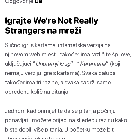
Odgovor je
Da
!
Igrajte We’re Not Really
Strangers na mreži
Slično igri s kartama, internetska verzija na
njihovom web mjestu također ima različite špilove,
uključujući “
Unutarnji krug
” i “
Karantena
” (koji
nemaju verziju igre s kartama). Svaka paluba
također ima tri razine, a svaka sadrži samo
određenu količinu pitanja.
Jednom kad primijetite da se pitanja počinju
ponavljati, možete prijeći na sljedeću razinu kako
biste dobili više pitanja. U početku može biti
zbunjujuće, ali ne brinite.