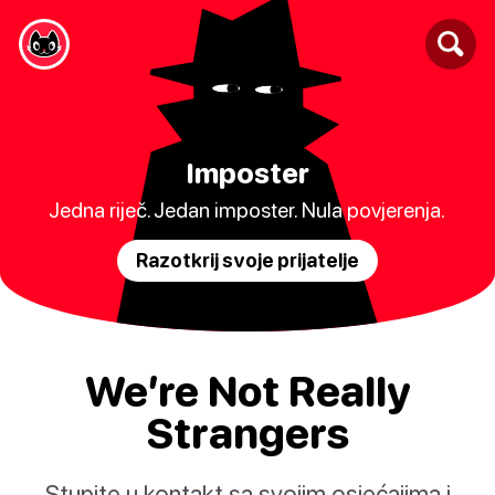
Imposter
Jedna riječ. Jedan imposter. Nula povjerenja.
Razotkrij svoje prijatelje
We’re Not Really
Strangers
Stupite u kontakt sa svojim osjećajima i