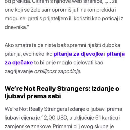
od prekida. Citiram s njihove web stranice, „… za
one koji se žele samopromišljati nakon prekida i
mogu se igrati s prijateljem ili koristiti kao poticaj iz
dnevnika.”
Ako smatrate da niste baš spremni riješiti duboka
pitanja, evo nekoliko
pitanja za djevojke
i
pitanja
za dječake
to bi prije moglo djelovati kao
zagrijavanje
ozbiljnost započinje
.
We’re Not Really Strangers: Izdanje o
ljubavi prema sebi
We’re Not Really Strangers Izdanje o ljubavi prema
ljubavi cijena je 12,00 USD, a uključuje 51 karticu i
zamjenske znakove. Primarni cilj ovog skupa je