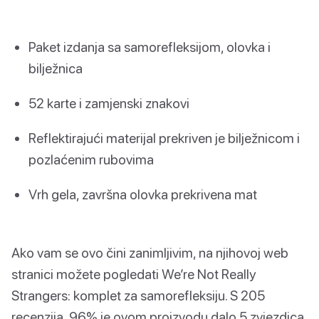
Paket izdanja sa samorefleksijom, olovka i
bilježnica
52 karte i zamjenski znakovi
Reflektirajući materijal prekriven je bilježnicom i
pozlaćenim rubovima
Vrh gela, završna olovka prekrivena mat
Ako vam se ovo čini zanimljivim, na njihovoj web
stranici možete pogledati We’re Not Really
Strangers: komplet za samorefleksiju. S 205
recenzija, 96% je ovom proizvodu dalo 5 zvjezdica.