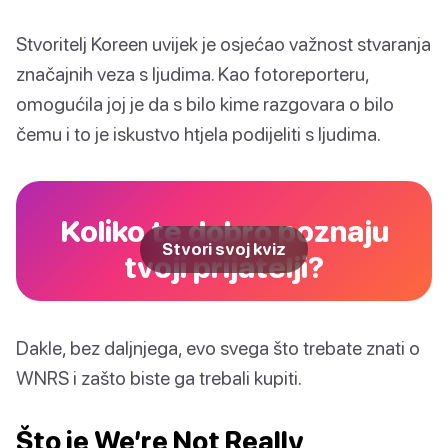
Stvoritelj Koreen uvijek je osjećao važnost stvaranja
značajnih veza s ljudima. Kao fotoreporteru,
omogućila joj je da s bilo kime razgovara o bilo
čemu i to je iskustvo htjela podijeliti s ljudima.
Koliko te dobro poznaju
Stvori svoj kviz
tvoji prijatelji?
Dakle, bez daljnjega, evo svega što trebate znati o
WNRS i zašto biste ga trebali kupiti.
Što je We’re Not Really