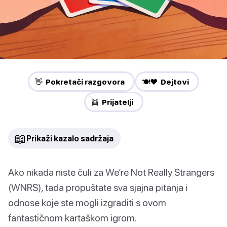
👋 Pokretači razgovora
🍽️❤️ Dejtovi
👯 Prijatelji
📖
Prikaži kazalo sadržaja
Ako nikada niste čuli za We’re Not Really Strangers
(WNRS), tada propuštate sva sjajna pitanja i
odnose koje ste mogli izgraditi s ovom
fantastičnom kartaškom igrom.