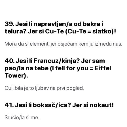
39. Jesi li napravljen/a od bakra i
telura? Jer si Cu-Te (Cu-Te = slatko)!
Mora da si element, jer osjećam kemiju između nas.
40. Jesi li Francuz/kinja? Jer sam
pao/la na tebe (I fell for you = Eiffel
Tower).
Oui, bila je to ljubav na prvi pogled.
41. Jesi li boksač/ica? Jer si nokaut!
Srušio/la si me.