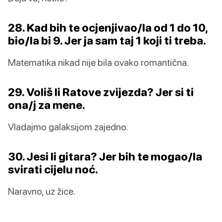
28. Kad bih te ocjenjivao/la od 1 do 10,
bio/la bi 9. Jer ja sam taj 1 koji ti treba.
Matematika nikad nije bila ovako romantična.
29. Voliš li Ratove zvijezda? Jer si ti
ona/j za mene.
Vladajmo galaksijom zajedno.
30. Jesi li gitara? Jer bih te mogao/la
svirati cijelu noć.
Naravno, uz žice.