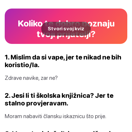
Koliko te dobro poznaju
Stvori svoj kviz
tvoji prijatelji?
1. Mislim da si vape, jer te nikad ne bih
koristio/la.
Zdrave navike, zar ne?
2. Jesi li ti školska knjižnica? Jer te
stalno provjeravam.
Moram nabaviti člansku iskaznicu što prije.