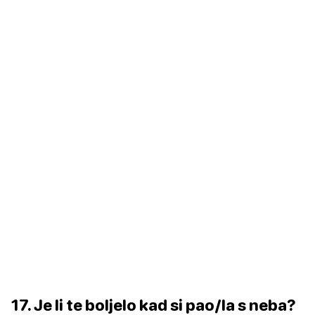
17. Je li te boljelo kad si pao/la s neba?