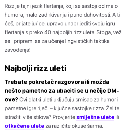
Rizz je tajni jezik flertanja, koji se sastoji od malo
humora, malo zadirkivanja i puno duhovitosti. A ti
ćeš, prijatelju/ice, upravo unaprijediti svoju igru
flertanja s preko 40 najboljih rizz uleta. Stoga, veži
se i pripremi se za učenje lingvističkih taktika
zavođenja!
Najbolji rizz uleti
Trebate pokretač razgovora ili možda
nešto pametno za ubaciti se u nečije DM-
ove?
Ovi glatki uleti uključuju smisao za humor i
pametne igre riječi – ključne sastojke rizza. Želite
istražiti više stilova? Provjerite
smiješne ulete
ili
otkačene ulete
za različite okuse šarma.