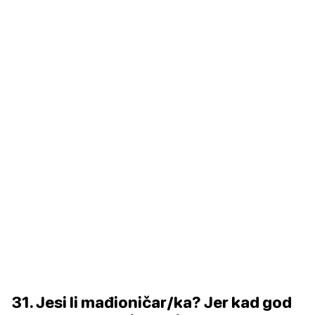
31. Jesi li mađioničar/ka? Jer kad god