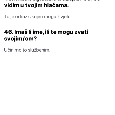
vidim u tvojim hlačama.
To je odraz s kojim mogu živjeti.
46. Imaš li ime, ili te mogu zvati
svojim/om?
Učinimo to službenim.