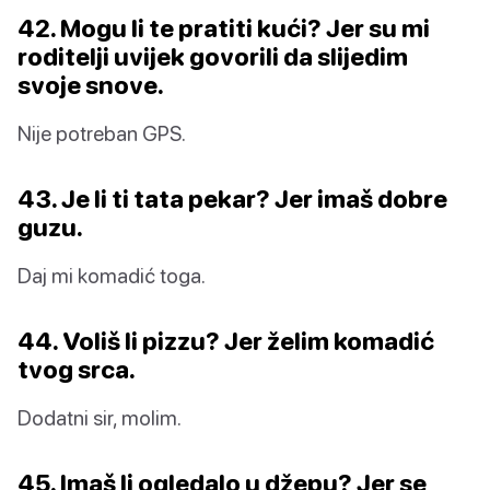
42. Mogu li te pratiti kući? Jer su mi
roditelji uvijek govorili da slijedim
svoje snove.
Nije potreban GPS.
43. Je li ti tata pekar? Jer imaš dobre
guzu.
Daj mi komadić toga.
44. Voliš li pizzu? Jer želim komadić
tvog srca.
Dodatni sir, molim.
45. Imaš li ogledalo u džepu? Jer se