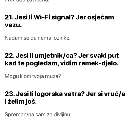
21. Jesi li Wi-Fi signal? Jer osjećam
vezu.
Nadam se da nema lozinke.
22. Jesi li umjetnik/ca? Jer svaki put
kad te pogledam, vidim remek-djelo.
Mogu li biti tvoja muza?
23. Jesi li logorska vatra? Jer si vruć/a
i želim još.
Spreman/na sam za divljinu.