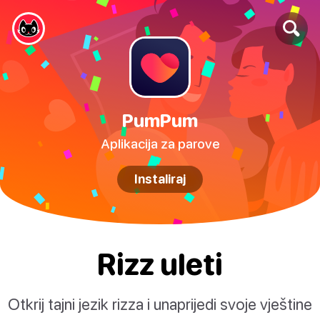
PumPum
Aplikacija za parove
Instaliraj
Rizz uleti
Otkrij tajni jezik rizza i unaprijedi svoje vještine