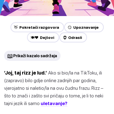
👋 Pokretači razgovora
😏 Upoznavanje
🍽️❤️ Dejtovi
🧔 Odrasli
📖
Prikaži kazalo sadržaja
‘Joj, taj rizz je lud.’
Ako si bio/la na TikToku, ili
(zapravo) bilo gdje online zadnjih par godina,
vjerojatno si naletio/la na ovu čudnu frazu. Rizz –
što to znači i zašto svi pričaju o tome, je li to neki
tajni jezik ili samo
uletavanje?