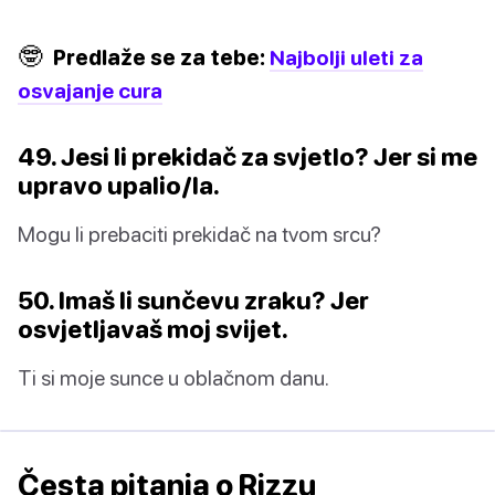
🤓
Predlaže se za tebe:
Najbolji uleti za
osvajanje cura
49. Jesi li prekidač za svjetlo? Jer si me
upravo upalio/la.
Mogu li prebaciti prekidač na tvom srcu?
50. Imaš li sunčevu zraku? Jer
osvjetljavaš moj svijet.
Ti si moje sunce u oblačnom danu.
Česta pitanja o Rizzu