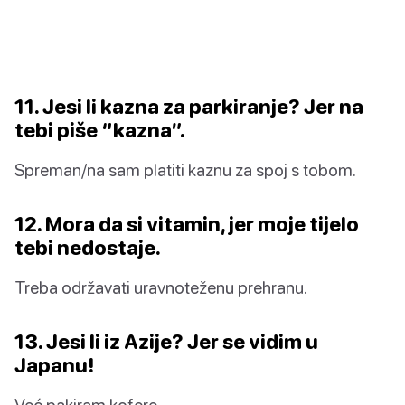
11. Jesi li kazna za parkiranje? Jer na
tebi piše “kazna”.
Spreman/na sam platiti kaznu za spoj s tobom.
12. Mora da si vitamin, jer moje tijelo
tebi nedostaje.
Treba održavati uravnoteženu prehranu.
13. Jesi li iz Azije? Jer se vidim u
Japanu!
Već pakiram kofere.