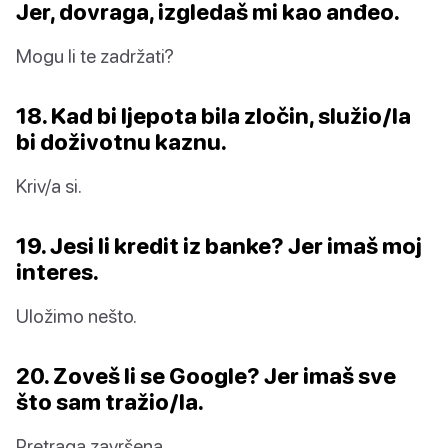
Jer, dovraga, izgledaš mi kao anđeo.
Mogu li te zadržati?
18. Kad bi ljepota bila zločin, služio/la
bi doživotnu kaznu.
Kriv/a si.
19. Jesi li kredit iz banke? Jer imaš moj
interes.
Uložimo nešto.
20. Zoveš li se Google? Jer imaš sve
što sam tražio/la.
Pretraga završena.