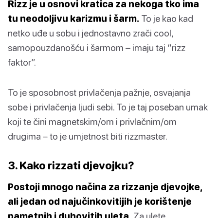
Rizz je u osnovi kratica za nekoga tko ima
tu neodoljivu karizmu i šarm.
To je kao kad
netko uđe u sobu i jednostavno zrači cool,
samopouzdanošću i šarmom – imaju taj “rizz
faktor”.
To je sposobnost privlačenja pažnje, osvajanja
sobe i privlačenja ljudi sebi. To je taj poseban umak
koji te čini magnetskim/om i privlačnim/om
drugima – to je umjetnost biti rizzmaster.
3. Kako rizzati djevojku?
Postoji mnogo načina za rizzanje djevojke,
ali jedan od najučinkovitijih je korištenje
pametnih i duhovitih uleta.
Za ulete