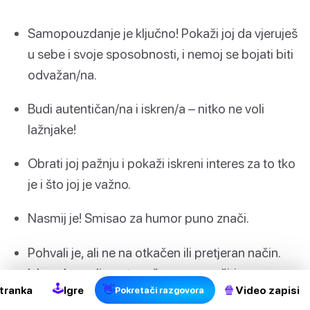
Samopouzdanje je ključno! Pokaži joj da vjeruješ
u sebe i svoje sposobnosti, i nemoj se bojati biti
odvažan/na.
Budi autentičan/na i iskren/a – nitko ne voli
lažnjake!
Obrati joj pažnju i pokaži iskreni interes za to tko
je i što joj je važno.
Nasmij je! Smisao za humor puno znači.
Pohvali je, ali ne na otkačen ili pretjeran način.
Iskren kompliment može puno značiti.
🕹
👋
🍿
tranka
Igre
Video zapisi
Pokretači razgovora
I iznad svega, budi pun/a poštovanja i