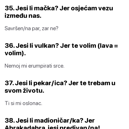
35. Jesi li mačka? Jer osjećam vezu
između nas.
Savršen/na par, zar ne?
36. Jesi li vulkan? Jer te volim (lava =
volim).
Nemoj mi erumpirati srce.
37. Jesi li pekar/ica? Jer te trebam u
svom životu.
Ti si mi oslonac.
38. Jesi li mađioničar/ka? Jer
Abrakadabra, jesi predivan/na!