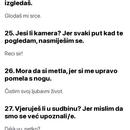
izgledaš.
Glodaš mi srce.
25. Jesi li kamera? Jer svaki put kad te
pogledam, nasmiješim se.
Reci sir!
26. Mora da si metla, jer si me upravo
pomela s nogu.
Čistim svoj ljubavni život.
27. Vjeruješ li u sudbinu? Jer mislim da
smo se već upoznali/e.
Déjà vu, netko?