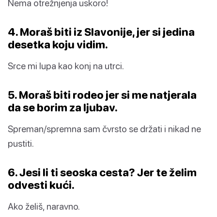
Nema otrežnjenja uskoro!
4. Moraš biti iz Slavonije, jer si jedina
desetka koju vidim.
Srce mi lupa kao konj na utrci.
5. Moraš biti rodeo jer si me natjerala
da se borim za ljubav.
Spreman/spremna sam čvrsto se držati i nikad ne
pustiti.
6. Jesi li ti seoska cesta? Jer te želim
odvesti kući.
Ako želiš, naravno.