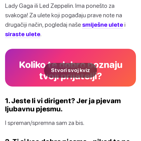
Lady Gaga ili Led Zeppelin. Ima ponešto za
svakoga! Za ulete koji pogađaju prave note na
drugačiji način, pogledaj naše
smiješne ulete
i
siraste ulete
.
Koliko te dobro poznaju
Stvori svoj kviz
tvoji prijatelji?
1. Jeste li vi dirigent? Jer ja pjevam
ljubavnu pjesmu.
I spreman/spremna sam za bis.