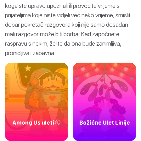
koga ste upravo upoznali ili provodite vrijeme s
prijateljima koje niste vidjeli već neko vrijeme, smisliti
dobar pokretač razgovora koji nije samo dosadan
mali razgovor može biti borba. Kad započnete
raspravu s nekim, želite da ona bude zanimljiva,
pronicljiva i zabavna.
Among Us uleti 🤫
Božićne Ulet Linije