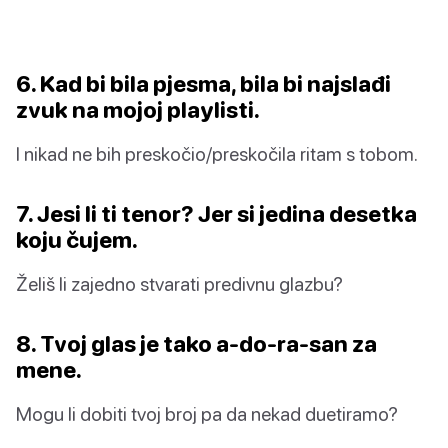
6. Kad bi bila pjesma, bila bi najslađi
zvuk na mojoj playlisti.
I nikad ne bih preskočio/preskočila ritam s tobom.
7. Jesi li ti tenor? Jer si jedina desetka
koju čujem.
Želiš li zajedno stvarati predivnu glazbu?
8. Tvoj glas je tako a-do-ra-san za
mene.
Mogu li dobiti tvoj broj pa da nekad duetiramo?