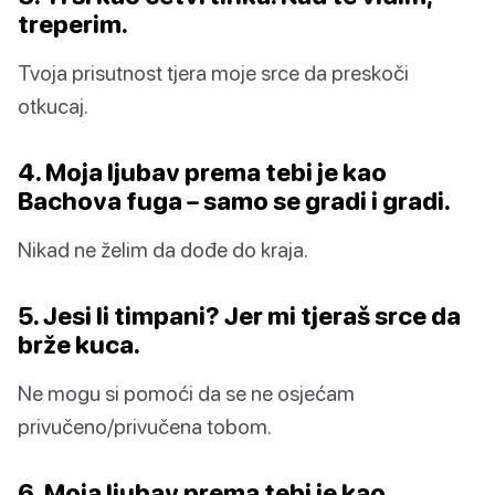
treperim.
Tvoja prisutnost tjera moje srce da preskoči
otkucaj.
4. Moja ljubav prema tebi je kao
Bachova fuga – samo se gradi i gradi.
Nikad ne želim da dođe do kraja.
5. Jesi li timpani? Jer mi tjeraš srce da
brže kuca.
Ne mogu si pomoći da se ne osjećam
privučeno/privučena tobom.
6. Moja ljubav prema tebi je kao