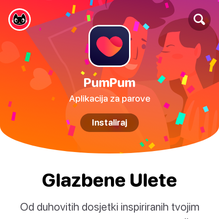
PumPum
Aplikacija za parove
Instaliraj
Glazbene Ulete
Od duhovitih dosjetki inspiriranih tvojim