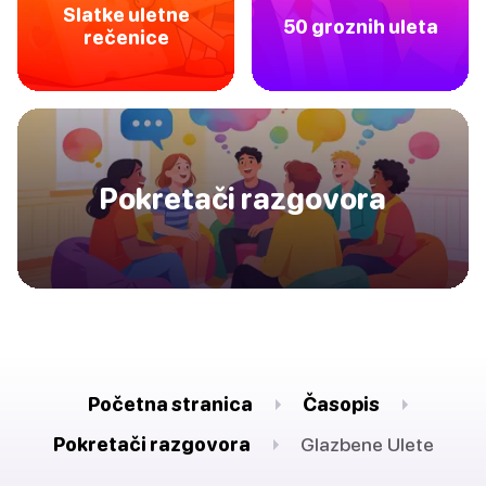
Slatke uletne
50 groznih uleta
rečenice
Pokretači razgovora
Početna stranica
Časopis
Pokretači razgovora
Glazbene Ulete