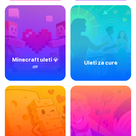
Minecraft uleti 💎
Uleti za cure
🧱