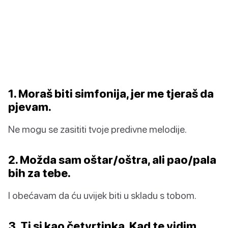
1. Moraš biti simfonija, jer me tjeraš da
pjevam.
Ne mogu se zasititi tvoje predivne melodije.
2. Možda sam oštar/oštra, ali pao/pala
bih za tebe.
I obećavam da ću uvijek biti u skladu s tobom.
3. Ti si kao četvrtinka. Kad te vidim,