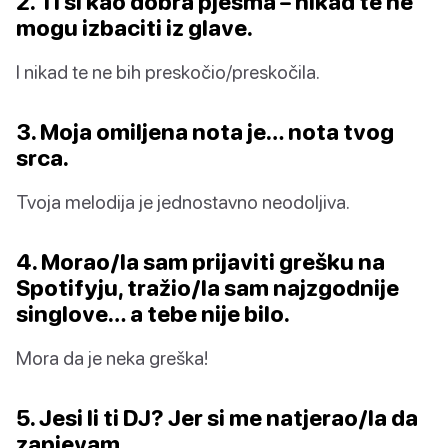
2. Ti si kao dobra pjesma – nikad te ne
mogu izbaciti iz glave.
I nikad te ne bih preskočio/preskočila.
3. Moja omiljena nota je… nota tvog
srca.
Tvoja melodija je jednostavno neodoljiva.
4. Morao/la sam prijaviti grešku na
Spotifyju, tražio/la sam najzgodnije
singlove… a tebe nije bilo.
Mora da je neka greška!
5. Jesi li ti DJ? Jer si me natjerao/la da
zapjevam.