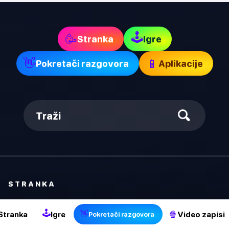
🕹
🥳
Stranka
Igre
👋
📱
Pokretači razgovora
Aplikacije
Traži
STRANKA
Istina ili izazov
🕹
👋
🍿
Stranka
Igre
Video zapisi
Pokretači razgovora
Nikad nisam