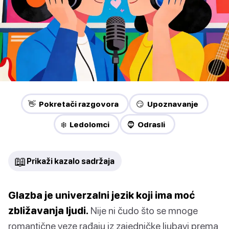
👋 Pokretači razgovora
😏 Upoznavanje
❄️ Ledolomci
🧔 Odrasli
📖
Prikaži kazalo sadržaja
Glazba je univerzalni jezik koji ima moć
zbližavanja ljudi.
Nije ni čudo što se mnoge
romantične veze rađaju iz zajedničke ljubavi prema