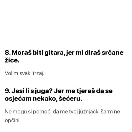
8. Moraš biti gitara, jer mi diraš srčane
žice.
Volim svaki trzaj.
9. Jesi li s juga? Jer me tjeraš da se
osjećam nekako, šećeru.
Ne mogu si pomoći da me tvoj južnjački šarm ne
opčini.