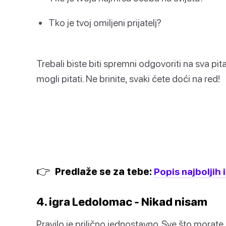
Tko je tvoj omiljeni prijatelj?
Trebali biste biti spremni odgovoriti na sva pita
mogli pitati. Ne brinite, svaki ćete doći na red!
👉
Predlaže se za tebe:
Popis najboljih 
4. igra Ledolomac - Nikad nisam
Pravilo je prilično jednostavno. Sve što morate uč