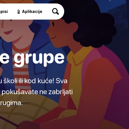
📱
pisi
Aplikacije
le grupe
školi ili kod kuće! Sva
i pokušavate ne zabrljati
drugima.