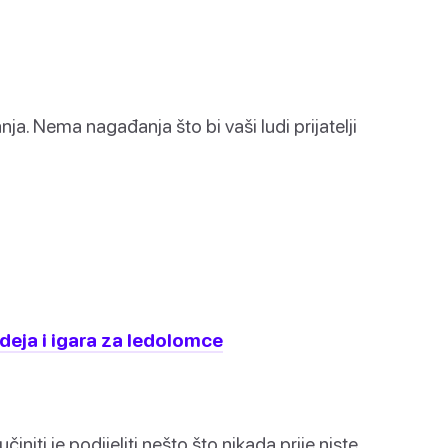
nja. Nema nagađanja što bi vaši ludi prijatelji
ideja i igara za ledolomce
initi je podijeliti nešto što nikada prije niste