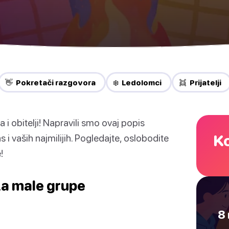
👋 Pokretači razgovora
❄️ Ledolomci
👯 Prijatelji
 i obitelji! Napravili smo ovaj popis
Ko
 i vaših najmilijih. Pogledajte, oslobodite
!
za male grupe
8 