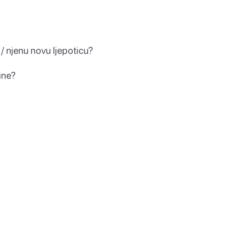
 / njenu novu ljepoticu?
ine?