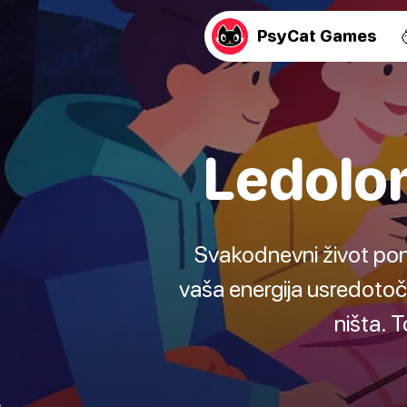
PsyCat Games
Ledolom
Svakodnevni život pone
vaša energija usredotoče
ništa. 