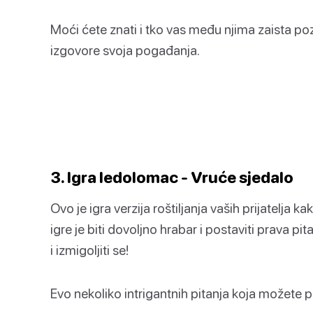
Moći ćete znati i tko vas među njima zaista poz
izgovore svoja pogađanja.
3. Igra ledolomac - Vruće sjedalo
Ovo je igra verzija roštiljanja vaših prijatelja ka
igre je biti dovoljno hrabar i postaviti prava p
i izmigoljiti se!
Evo nekoliko intrigantnih pitanja koja možete po