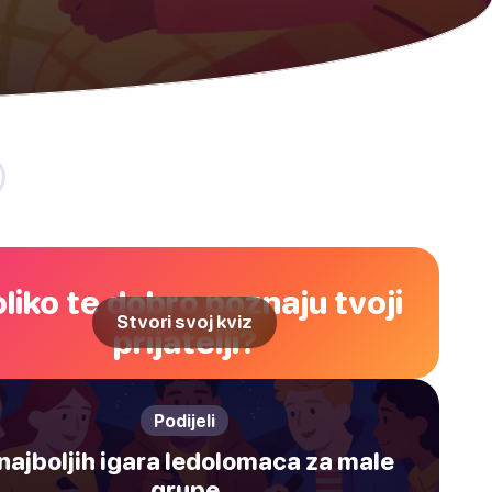
liko te dobro poznaju tvoji
Stvori svoj kviz
prijatelji?
Podijeli
najboljih igara ledolomaca za male
grupe