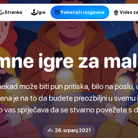
🥳
🕹
👋
🍿
Stranka
Igre
Pokretači razgovora
Video za
ne igre za ma
kad može biti pun pritiska, bilo na poslu, u 
na je na to da budete preozbiljni u svemu 
To vas sprječava da se stvarno povežete s 
✍️ 26. srpanj 2021