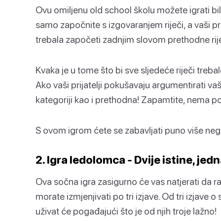
Ovu omiljenu old school školu možete igrati bilo
samo započnite s izgovaranjem riječi, a vaši prij
trebala započeti zadnjim slovom prethodne rije
Kvaka je u tome što bi sve sljedeće riječi trebale
Ako vaši prijatelji pokušavaju argumentirati vaš
kategoriji kao i prethodna! Zapamtite, nema pon
S ovom igrom ćete se zabavljati puno više nego 
2. Igra ledolomca - Dvije istine, jedn
Ova sočna igra zasigurno će vas natjerati da r
morate izmjenjivati po tri izjave. Od tri izjave o s
uživat će pogađajući što je od njih troje lažno!