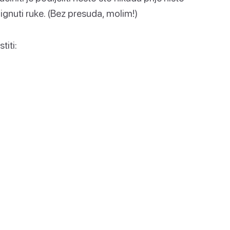
bi dignuti ruke. (Bez presuda, molim!)
titi: