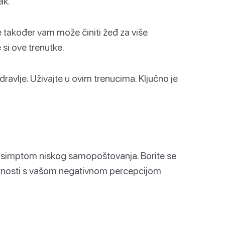
ak.
 također vam može činiti žeđ za više
 si ove trenutke.
avlje. Uživajte u ovim trenucima. Ključno je
ti simptom niskog samopoštovanja. Borite se
protnosti s vašom negativnom percepcijom