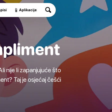
📱
pisi
Aplikacije
mpliment
 nije li zapanjujuće što
nt? Taj je osjećaj češći