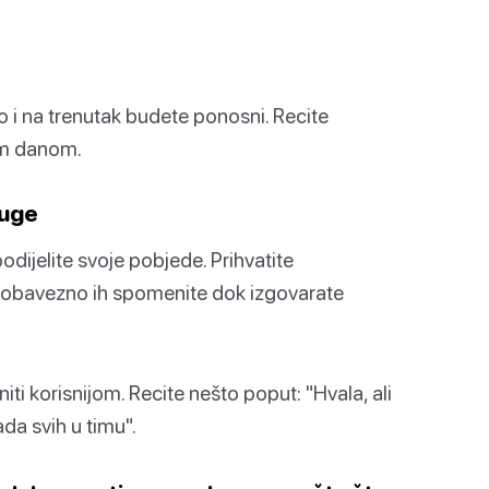
 i na trenutak budete ponosni. Recite
jim danom.
luge
dijelite svoje pobjede. Prihvatite
 i obavezno ih spomenite dok izgovarate
ti korisnijom. Recite nešto poput: "Hvala, ali
da svih u timu".