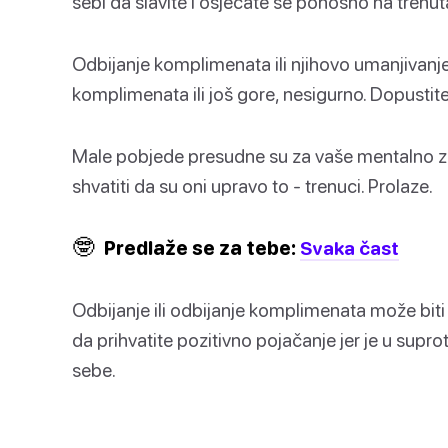
sebi da slavite i osjećate se ponosno na trenut
Odbijanje komplimenata ili njihovo umanjivanje
komplimenata ili još gore, nesigurno. Dopustite
Male pobjede presudne su za vaše mentalno zdr
shvatiti da su oni upravo to - trenuci. Prolaze.
🤓
Predlaže se za tebe:
Svaka čast
Odbijanje ili odbijanje komplimenata može bi
da prihvatite pozitivno pojačanje jer je u su
sebe.