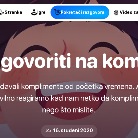
🥳
🕹
👋
🍿
Stranka
Igre
Pokretači razgovora
Video za
govoriti na ko
 davali komplimente od početka vremena. Ali
avilno reagiramo kad nam netko da komplime
nego što mislite.
✍️ 16. studeni 2020