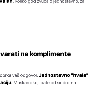
hvalan.
Koliko god zvučalo jednostavno, za
ovarati na komplimente
pobrka vaš odgovor.
Jednostavno "hvala"
aciju.
Muškarci koji pate od sindroma