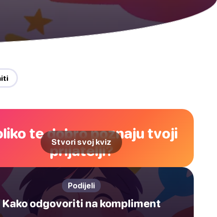
iti
liko te dobro poznaju tvoji
Stvori svoj kviz
prijatelji?
Podijeli
Kako odgovoriti na kompliment