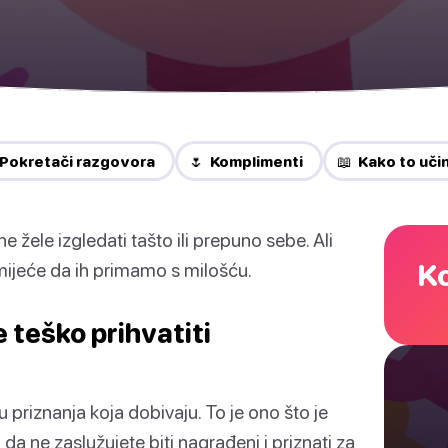
 Pokretači razgovora
🌷 Komplimenti
📖 Kako to učin
 žele izgledati tašto ili prepuno sebe. Ali
Ko
mijeće da ih primamo s milošću.
 teško prihvatiti
u priznanja koja dobivaju. To je ono što je
j da ne zaslužujete biti nagrađeni i priznati za