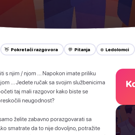
👋 Pokretači razgovora
💬 Pitanja
❄️ Ledolomci
jiti s njim / njom … Napokon imate priliku
Ko
jom … Jedete ručak sa svojim službenicima
četi taj mali razgovor kako biste se
e preskočili neugodnost?
li samo želite zabavno porazgovarati sa
. Ako smatrate da to nije dovoljno, potražite