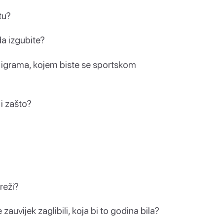
tu?
 da izgubite?
im igrama, kojem biste se sportskom
 i zašto?
reži?
auvijek zaglibili, koja bi to godina bila?