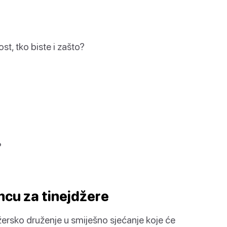
ost, tko biste i zašto?
?
mcu za tinejdžere
žersko druženje u smiješno sjećanje koje će