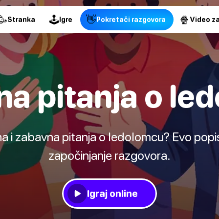
🥳
🕹
👋
🍿
Stranka
Igre
Pokretači razgovora
Video za
na pitanja o le
a i zabavna pitanja o ledolomcu? Evo popisa
započinjanje razgovora.
Igraj online