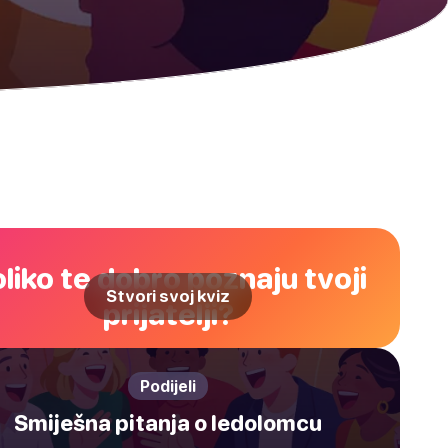
liko te dobro poznaju tvoji
Stvori svoj kviz
prijatelji?
Podijeli
Smiješna pitanja o ledolomcu