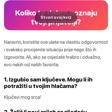
Koliko te dobro poznaju
Stvori svoj kviz
tvoji prijatelji?
Naravno, koristite ove ulete na vlastitu odgovornost
i svakako procijenite situaciju prije nego što ih
izgovorite. Ali, ako se osjećate hrabro i odvažno,
evo nekih od naših favorita:
1. Izgubio sam ključeve. Mogu li ih
potražiti u tvojim hlačama?
Ključevi mog srca!
2. Želiš li novi grijeh za sljedeću