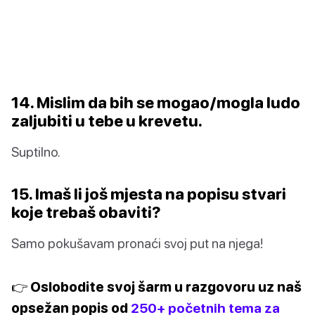
14. Mislim da bih se mogao/mogla ludo
zaljubiti u tebe u krevetu.
Suptilno.
15. Imaš li još mjesta na popisu stvari
koje trebaš obaviti?
Samo pokušavam pronaći svoj put na njega!
👉 Oslobodite svoj šarm u razgovoru uz naš
opsežan popis od
250+ početnih tema za