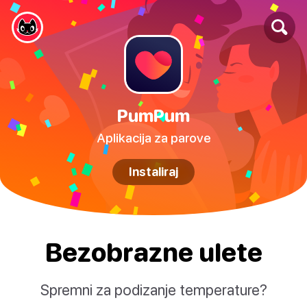
PumPum
Aplikacija za parove
Instaliraj
Bezobrazne ulete
Spremni za podizanje temperature?