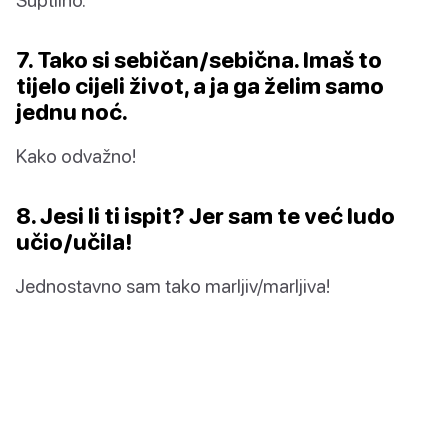
7. Tako si sebičan/sebična. Imaš to
tijelo cijeli život, a ja ga želim samo
jednu noć.
Kako odvažno!
8. Jesi li ti ispit? Jer sam te već ludo
učio/učila!
Jednostavno sam tako marljiv/marljiva!