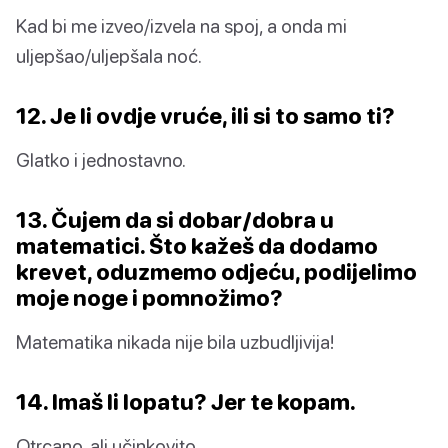
Kad bi me izveo/izvela na spoj, a onda mi
uljepšao/uljepšala noć.
12. Je li ovdje vruće, ili si to samo ti?
Glatko i jednostavno.
13. Čujem da si dobar/dobra u
matematici. Što kažeš da dodamo
krevet, oduzmemo odjeću, podijelimo
moje noge i pomnožimo?
Matematika nikada nije bila uzbudljivija!
14. Imaš li lopatu? Jer te kopam.
Otrcano, ali učinkovito.