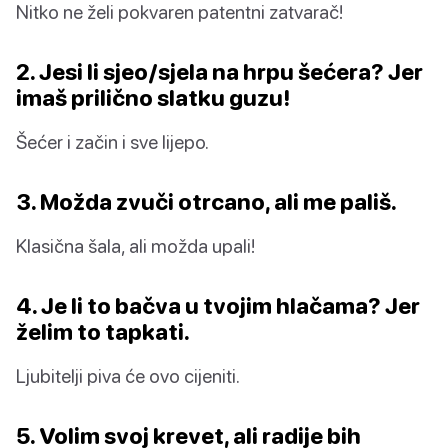
Nitko ne želi pokvaren patentni zatvarač!
2. Jesi li sjeo/sjela na hrpu šećera? Jer
imaš prilično slatku guzu!
Šećer i začin i sve lijepo.
3. Možda zvuči otrcano, ali me pališ.
Klasična šala, ali možda upali!
4. Je li to bačva u tvojim hlačama? Jer
želim to tapkati.
Ljubitelji piva će ovo cijeniti.
5. Volim svoj krevet, ali radije bih