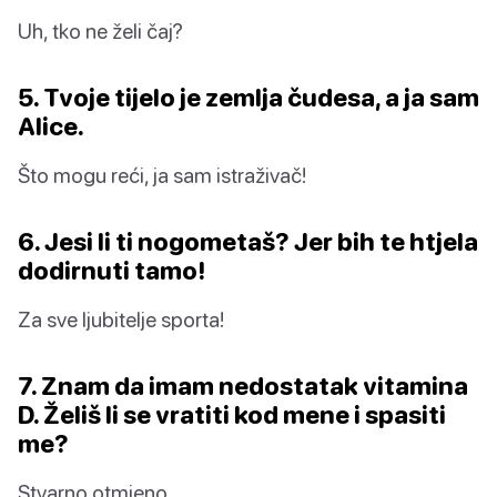
Uh, tko ne želi čaj?
5. Tvoje tijelo je zemlja čudesa, a ja sam
Alice.
Što mogu reći, ja sam istraživač!
6. Jesi li ti nogometaš? Jer bih te htjela
dodirnuti tamo!
Za sve ljubitelje sporta!
7. Znam da imam nedostatak vitamina
D. Želiš li se vratiti kod mene i spasiti
me?
Stvarno otmjeno.