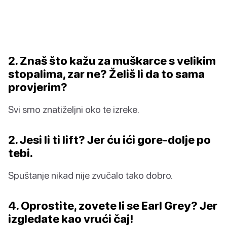
2. Znaš što kažu za muškarce s velikim
stopalima, zar ne? Želiš li da to sama
provjerim?
Svi smo znatiželjni oko te izreke.
2. Jesi li ti lift? Jer ću ići gore-dolje po
tebi.
Spuštanje nikad nije zvučalo tako dobro.
4. Oprostite, zovete li se Earl Grey? Jer
izgledate kao vrući čaj!