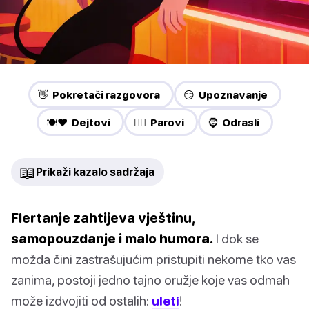
👋 Pokretači razgovora
😏 Upoznavanje
🍽️❤️ Dejtovi
❤️‍🔥 Parovi
🧔 Odrasli
📖
Prikaži kazalo sadržaja
Flertanje zahtijeva vještinu,
samopouzdanje i malo humora.
I dok se
možda čini zastrašujućim pristupiti nekome tko vas
zanima, postoji jedno tajno oružje koje vas odmah
može izdvojiti od ostalih:
uleti
!