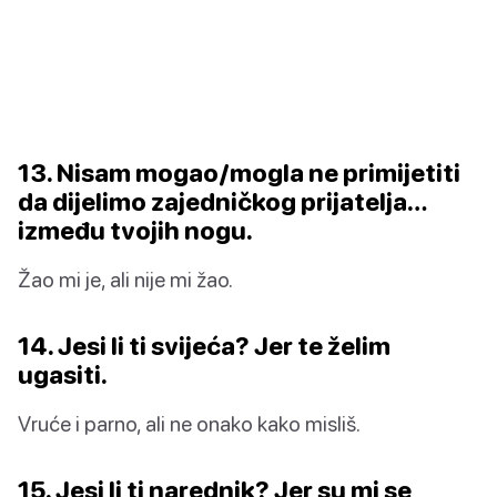
13. Nisam mogao/mogla ne primijetiti
da dijelimo zajedničkog prijatelja…
između tvojih nogu.
Žao mi je, ali nije mi žao.
14. Jesi li ti svijeća? Jer te želim
ugasiti.
Vruće i parno, ali ne onako kako misliš.
15. Jesi li ti narednik? Jer su mi se