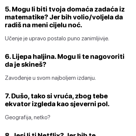
5. Mogu li biti tvoja domaća zadaća iz
matematike? Jer bih volio/voljela da
radiš na meni cijelu noć.
Učenje je upravo postalo puno zanimljivije.
6. Lijepa haljina. Mogu li te nagovoriti
da je skineš?
Zavođenje u svom najboljem izdanju.
7. Dušo, tako si vruća, zbog tebe
ekvator izgleda kao sjeverni pol.
Geografija, netko?
8. Jesi li ti Netflix? Jer bih te