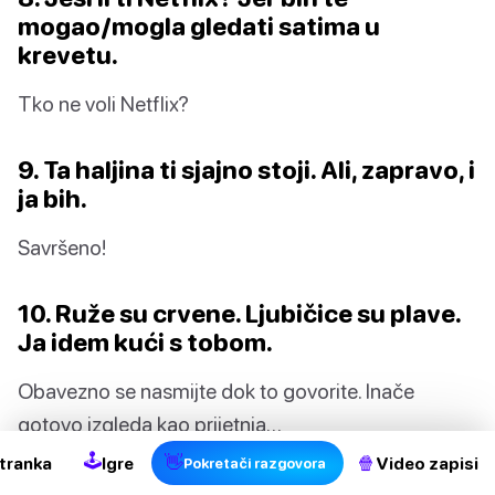
mogao/mogla gledati satima u
krevetu.
Tko ne voli Netflix?
9. Ta haljina ti sjajno stoji. Ali, zapravo, i
ja bih.
Savršeno!
10. Ruže su crvene. Ljubičice su plave.
Ja idem kući s tobom.
Obavezno se nasmijte dok to govorite. Inače
gotovo izgleda kao prijetnja…
🕹
👋
🍿
tranka
Igre
Video zapisi
Pokretači razgovora