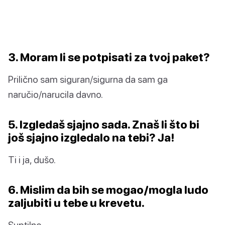
3. Moram li se potpisati za tvoj paket?
Prilično sam siguran/sigurna da sam ga
naručio/narucila davno.
5. Izgledaš sjajno sada. Znaš li što bi
još sjajno izgledalo na tebi? Ja!
Ti i ja, dušo.
6. Mislim da bih se mogao/mogla ludo
zaljubiti u tebe u krevetu.
Suptilno.