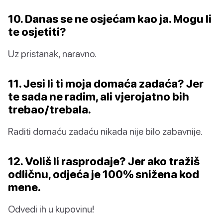
10. Danas se ne osjećam kao ja. Mogu li
te osjetiti?
Uz pristanak, naravno.
11. Jesi li ti moja domaća zadaća? Jer
te sada ne radim, ali vjerojatno bih
trebao/trebala.
Raditi domaću zadaću nikada nije bilo zabavnije.
12. Voliš li rasprodaje? Jer ako tražiš
odličnu, odjeća je 100% snižena kod
mene.
Odvedi ih u kupovinu!