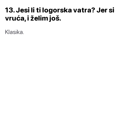
13. Jesi li ti logorska vatra? Jer si
vruća, i želim još.
Klasika.