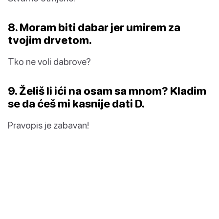
8. Moram biti dabar jer umirem za
tvojim drvetom.
Tko ne voli dabrove?
9. Želiš li ići na osam sa mnom? Kladim
se da ćeš mi kasnije dati D.
Pravopis je zabavan!