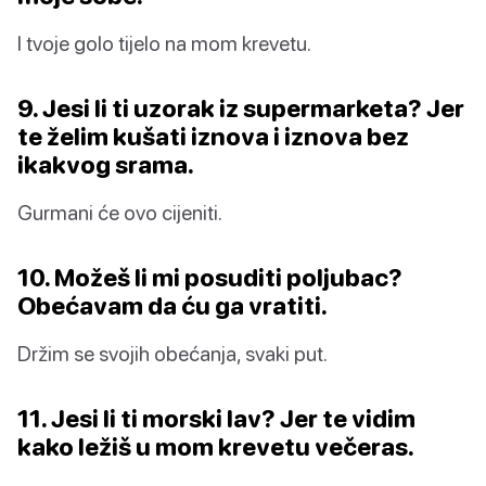
I tvoje golo tijelo na mom krevetu.
9. Jesi li ti uzorak iz supermarketa? Jer
te želim kušati iznova i iznova bez
ikakvog srama.
Gurmani će ovo cijeniti.
10. Možeš li mi posuditi poljubac?
Obećavam da ću ga vratiti.
Držim se svojih obećanja, svaki put.
11. Jesi li ti morski lav? Jer te vidim
kako ležiš u mom krevetu večeras.