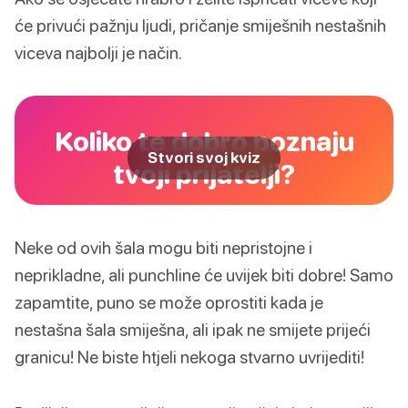
će privući pažnju ljudi, pričanje smiješnih nestašnih
viceva najbolji je način.
Koliko te dobro poznaju
Stvori svoj kviz
tvoji prijatelji?
Neke od ovih šala mogu biti nepristojne i
neprikladne, ali punchline će uvijek biti dobre! Samo
zapamtite, puno se može oprostiti kada je
nestašna šala smiješna, ali ipak ne smijete prijeći
granicu! Ne biste htjeli nekoga stvarno uvrijediti!