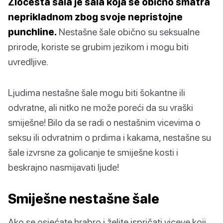
Zločesta šala je šala koja se obično smatra
neprikladnom zbog svoje nepristojne
punchline.
Nestašne šale obično su seksualne
prirode, koriste se grubim jezikom i mogu biti
uvredljive.
Ljudima nestašne šale mogu biti šokantne ili
odvratne, ali nitko ne može poreći da su vraški
smiješne! Bilo da se radi o nestašnim vicevima o
seksu ili odvratnim o prdima i kakama, nestašne su
šale izvrsne za golicanje te smiješne kosti i
beskrajno nasmijavati ljude!
Smiješne nestašne šale
Ako se osjećate hrabro i želite ispričati viceve koji