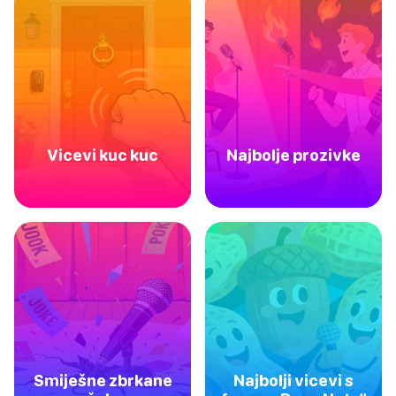
Vicevi kuc kuc
Najbolje prozivke
Smiješne zbrkane
Najbolji vicevi s