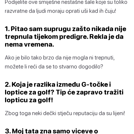
Podijelite ove smiješne nestašne šale koje su toliko
razvratne da ljudi moraju oprati uši kad ih čuju!
1. Pitao sam suprugu zašto nikada nije
trepnula tijekom predigre. Rekla je da
nema vremena.
Ako je bilo tako brzo da nije mogla ni trepnuti,
možete li reći da se to stvarno dogodilo?
2. Koja je razlika između G-točke i
loptice za golf? Tip će zapravo tražiti
lopticu za golf!
Zbog toga neki dečki stječu reputaciju da su lijeni!
3. Moj tata zna samo viceve o