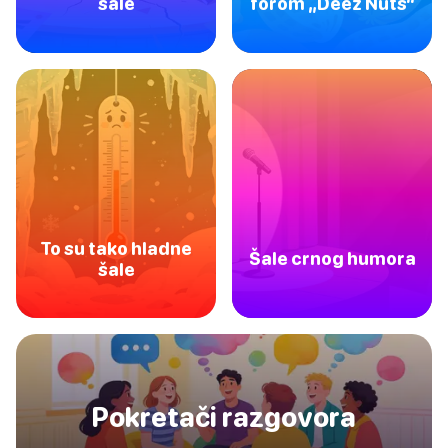
šale
forom „Deez Nuts“
To su tako hladne
Šale crnog humora
šale
Pokretači razgovora