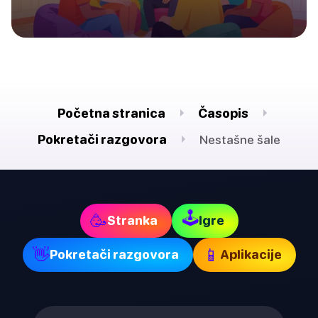
Početna stranica
Časopis
Pokretači razgovora
Nestašne šale
🕹
🥳
Stranka
Igre
👋
📱
Pokretači razgovora
Aplikacije