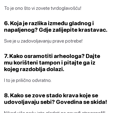
To je ono što vi zovete tvrdoglavošću!
6. Koja je razlika između gladnog i
napaljenog? Gdje zalijepite krastavac.
Sve je u zadovoljavanju prave potrebe!
7. Kako osramotiti arheologa? Dajte
mu korišteni tampon i pitajte ga iz
kojeg razdoblja dolazi.
I to je prilično odvratno.
8. Kako se zove stado krava koje se
udovoljavaju sebi? Govedina se skida!
Nikad više neću isto gledati na goveđi stroganoff!