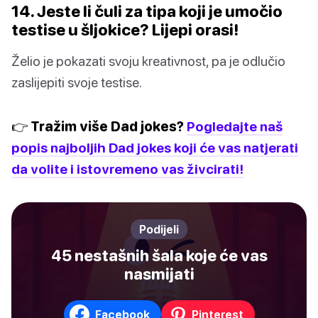
14. Jeste li čuli za tipa koji je umočio
testise u šljokice? Lijepi orasi!
Želio je pokazati svoju kreativnost, pa je odlučio
zaslijepiti svoje testise.
👉 Tražim više Dad jokes?
Pogledajte naš
popis najboljih Dad jokes koji će vas natjerati
da volite i istovremeno vas živcirati!
Podijeli
45 nestašnih šala koje će vas
nasmijati
Facebook
Pinterest