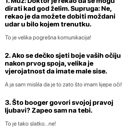
1. Muž: Doktor je rekao da se mogu
dirati kad god želim. Supruga: Ne,
rekao je da možete dobiti moždani
udar u bilo kojem trenutku.
To je velika pogrešna komunikacija!
2. Ako se dečko sjeti boje vaših očiju
nakon prvog spoja, velika je
vjerojatnost da imate male sise.
A ja sam mislila da je to zato što imam lijepe oči!
3. Što booger govori svojoj pravoj
ljubavi? Zapeo sam na tebi.
To je tako slatko…ne!