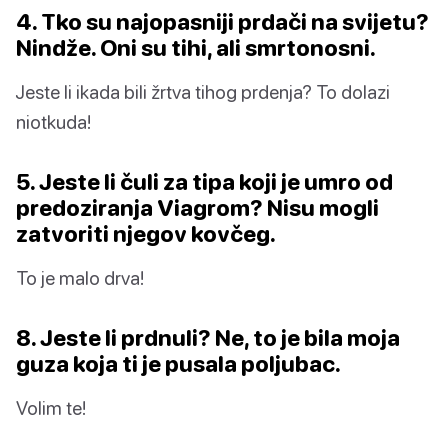
4. Tko su najopasniji prdači na svijetu?
Nindže. Oni su tihi, ali smrtonosni.
Jeste li ikada bili žrtva tihog prdenja? To dolazi
niotkuda!
5. Jeste li čuli za tipa koji je umro od
predoziranja Viagrom? Nisu mogli
zatvoriti njegov kovčeg.
To je malo drva!
8. Jeste li prdnuli? Ne, to je bila moja
guza koja ti je pusala poljubac.
Volim te!