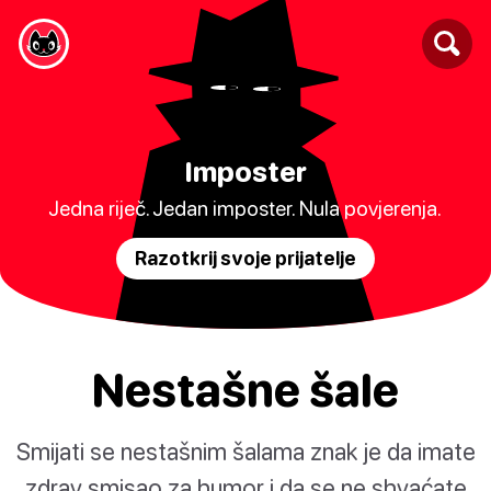
Imposter
Jedna riječ. Jedan imposter. Nula povjerenja.
Razotkrij svoje prijatelje
Nestašne šale
Smijati se nestašnim šalama znak je da imate
zdrav smisao za humor i da se ne shvaćate