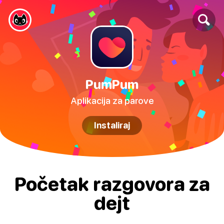
PumPum
Aplikacija za parove
Instaliraj
Početak razgovora za
dejt