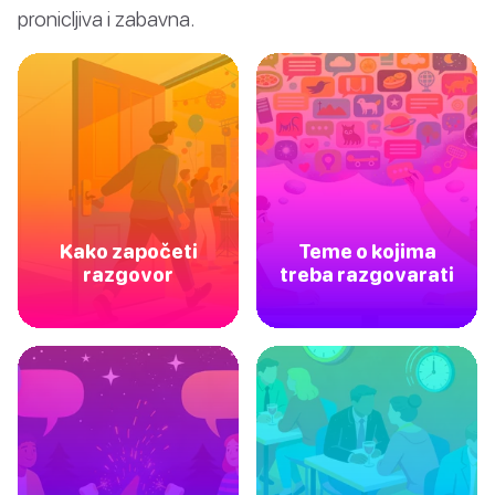
pronicljiva i zabavna.
Kako započeti
Teme o kojima
razgovor
treba razgovarati