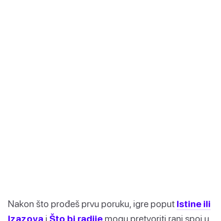
Nakon što prođeš prvu poruku, igre poput
Istine ili
Izazova
i
Što bi radije
mogu pretvoriti rani spoj u