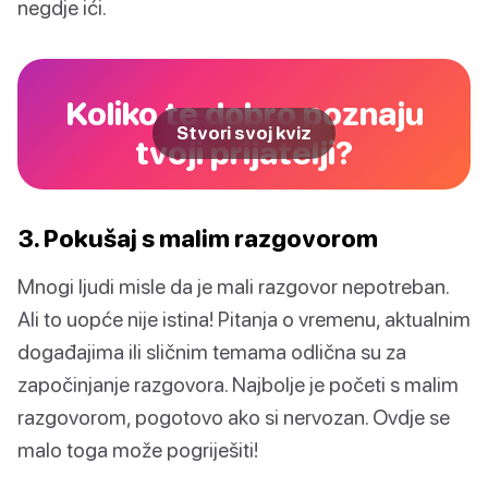
negdje ići.
Koliko te dobro poznaju
Stvori svoj kviz
tvoji prijatelji?
3. Pokušaj s malim razgovorom
Mnogi ljudi misle da je mali razgovor nepotreban.
Ali to uopće nije istina! Pitanja o vremenu, aktualnim
događajima ili sličnim temama odlična su za
započinjanje razgovora. Najbolje je početi s malim
razgovorom, pogotovo ako si nervozan. Ovdje se
malo toga može pogriješiti!