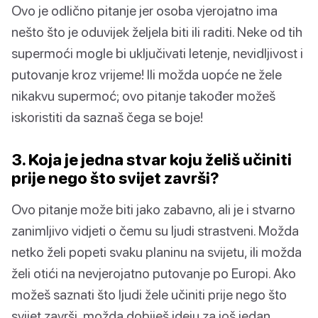
Ovo je odlično pitanje jer osoba vjerojatno ima
nešto što je oduvijek željela biti ili raditi. Neke od tih
supermoći mogle bi uključivati letenje, nevidljivost i
putovanje kroz vrijeme! Ili možda uopće ne žele
nikakvu supermoć; ovo pitanje također možeš
iskoristiti da saznaš čega se boje!
3. Koja je jedna stvar koju želiš učiniti
prije nego što svijet završi?
Ovo pitanje može biti jako zabavno, ali je i stvarno
zanimljivo vidjeti o čemu su ljudi strastveni. Možda
netko želi popeti svaku planinu na svijetu, ili možda
želi otići na nevjerojatno putovanje po Europi. Ako
možeš saznati što ljudi žele učiniti prije nego što
svijet završi, možda dobiješ ideju za još jedan