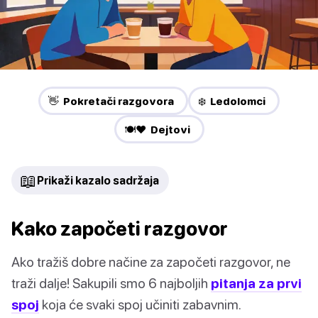
👋 Pokretači razgovora
❄️ Ledolomci
🍽️❤️ Dejtovi
📖
Prikaži kazalo sadržaja
Kako započeti razgovor
Ako tražiš dobre načine za započeti razgovor, ne
traži dalje! Sakupili smo 6 najboljih
pitanja za prvi
spoj
koja će svaki spoj učiniti zabavnim.