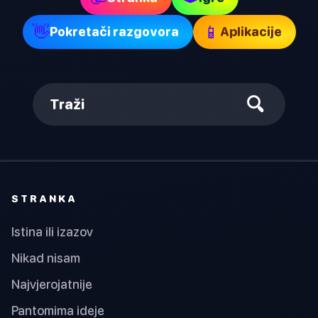
👋
📱
Pokretači razgovora
Aplikacije
Traži
STRANKA
Istina ili izazov
Nikad nisam
Najvjerojatnije
Pantomima ideje