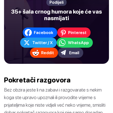
Podijeli
35+ šala crnog humora koje će vas
nasmijati
Facebook
Pinterest
Twitter / X
WhatsApp
Reddit
Email
Pokretači razgovora
Bez obzira jeste li na zabavi i razgovarate s nekim
koga ste upravo upoznali ili provodite vrijeme s
prijateljima koje niste vidjeli već neko vrijeme, smisliti
dobar pokretač razgovora koji nije samo dosadan