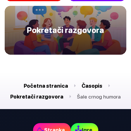
Pokretači razgovora
Početna stranica
Časopis
Pokretači razgovora
Šale crnog humora
🕹
🥳
Stranka
Igre