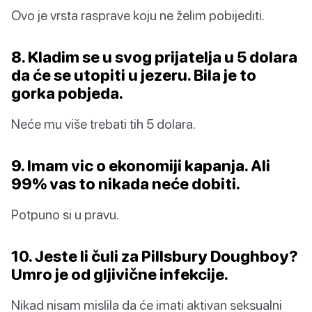
Ovo je vrsta rasprave koju ne želim pobijediti.
8. Kladim se u svog prijatelja u 5 dolara
da će se utopiti u jezeru. Bila je to
gorka pobjeda.
Neće mu više trebati tih 5 dolara.
9. Imam vic o ekonomiji kapanja. Ali
99% vas to nikada neće dobiti.
Potpuno si u pravu.
10. Jeste li čuli za Pillsbury Doughboy?
Umro je od gljivične infekcije.
Nikad nisam mislila da će imati aktivan seksualni