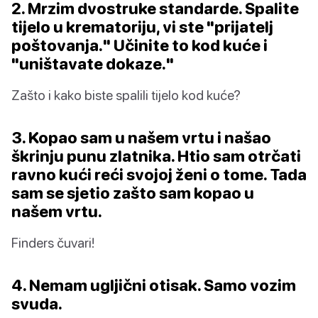
2. Mrzim dvostruke standarde. Spalite
tijelo u krematoriju, vi ste "prijatelj
poštovanja." Učinite to kod kuće i
"uništavate dokaze."
Zašto i kako biste spalili tijelo kod kuće?
3. Kopao sam u našem vrtu i našao
škrinju punu zlatnika. Htio sam otrčati
ravno kući reći svojoj ženi o tome. Tada
sam se sjetio zašto sam kopao u
našem vrtu.
Finders čuvari!
4. Nemam ugljični otisak. Samo vozim
svuda.