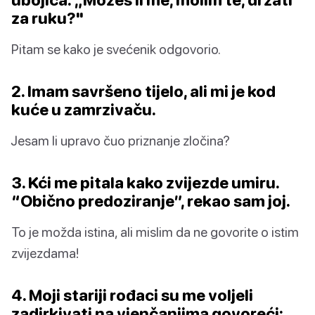
za ruku?"
Pitam se kako je svećenik odgovorio.
2. Imam savršeno tijelo, ali mi je kod
kuće u zamrzivaču.
Jesam li upravo čuo priznanje zločina?
3. Kći me pitala kako zvijezde umiru.
“Obično predoziranje”, rekao sam joj.
To je možda istina, ali mislim da ne govorite o istim
zvijezdama!
4. Moji stariji rođaci su me voljeli
zadirkivati na vjenčanjima govoreći: