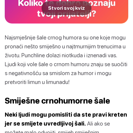
Koliko te dobro poznaju
Stvori svoj kviz
tvoji prijatelji?
Najsmješnije šale crnog humora su one koje mogu
pronaći nešto smiješno u najtmurnijim trenucima u
životu. Punchline dolazi niotkuda i iznenadi vas.
Ljudi koji vole šale o crnom humoru znaju se suočiti
s negativnošću sa smislom za humor i mogu
pretvoriti limun u limunadu!
Smiješne crnohumorne šale
Neki ljudi mogu pomisliti da ste pravi kreten
jer se smijete uvredljivoj šali.
Ali ako se
možete malo odvojiti, smijeh smiješnim