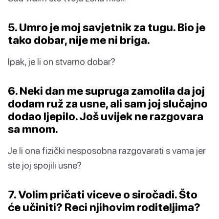
5. Umro je moj savjetnik za tugu. Bio je
tako dobar, nije me ni briga.
Ipak, je li on stvarno dobar?
6. Neki dan me supruga zamolila da joj
dodam ruž za usne, ali sam joj slučajno
dodao ljepilo. Još uvijek ne razgovara
sa mnom.
Je li ona fizički nesposobna razgovarati s vama jer
ste joj spojili usne?
7. Volim pričati viceve o siročadi. Što
će učiniti? Reci njihovim roditeljima?