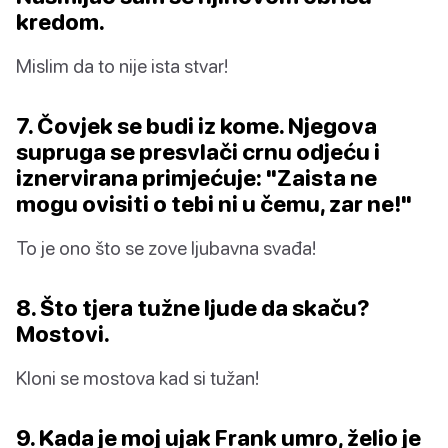
kredom.
Mislim da to nije ista stvar!
7. Čovjek se budi iz kome. Njegova
supruga se presvlači crnu odjeću i
iznervirana primjećuje: "Zaista ne
mogu ovisiti o tebi ni u čemu, zar ne!"
To je ono što se zove ljubavna svađa!
8. Što tjera tužne ljude da skaču?
Mostovi.
Kloni se mostova kad si tužan!
9. Kada je moj ujak Frank umro, želio je