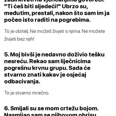
"Ti ćeš biti sljedeći!" Ubrzo su,
međutim, prestali, nakon što sam im ja
počeo isto raditi na pogrebima.
To je obitelj. Ne možeš živjeti s njima. Ne možete
živjeti bez njih!
5. Moj bivši je nedavno doživio tešku
nesreću. Rekao sam liječnicima
pogrešnu krvnu grupu. Sada će
stvarno znati kakav je osjećaj
odbacivanja.
To je stvarno mračno.
6. Smijali su se mom crtežu bojom.
Nasmijao sam se njihovom obrisu