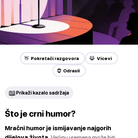
👋 Pokretači razgovora
😹 Vicevi
🧔 Odrasli
📖
Prikaži kazalo sadržaja
Što je crni humor?
Mračni humor je ismijavanje najgorih
dijelova života.
Većinu vremena može biti