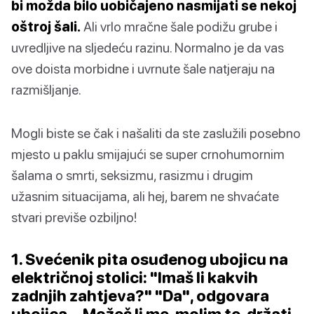
bi možda bilo uobičajeno nasmijati se nekoj
oštroj šali.
Ali vrlo mračne šale podižu grube i
uvredljive na sljedeću razinu. Normalno je da vas
ove doista morbidne i uvrnute šale natjeraju na
razmišljanje.
Mogli biste se čak i našaliti da ste zaslužili posebno
mjesto u paklu smijajući se super crnohumornim
šalama o smrti, seksizmu, rasizmu i drugim
užasnim situacijama, ali hej, barem ne shvaćate
stvari previše ozbiljno!
1. Svećenik pita osuđenog ubojicu na
električnoj stolici: "Imaš li kakvih
zadnjih zahtjeva?" "Da", odgovara
ubojica. „Možeš li me, molim te, držati