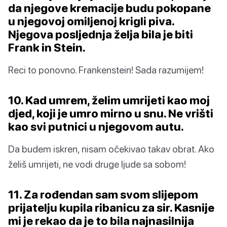
da njegove kremacije budu pokopane
u njegovoj omiljenoj krigli piva.
Njegova posljednja želja bila je biti
Frank in Stein.
Reci to ponovno. Frankenstein! Sada razumijem!
10. Kad umrem, želim umrijeti kao moj
djed, koji je umro mirno u snu. Ne vrišti
kao svi putnici u njegovom autu.
Da budem iskren, nisam očekivao takav obrat. Ako
želiš umrijeti, ne vodi druge ljude sa sobom!
11. Za rođendan sam svom slijepom
prijatelju kupila ribanicu za sir. Kasnije
mi je rekao da je to bila najnasilnija