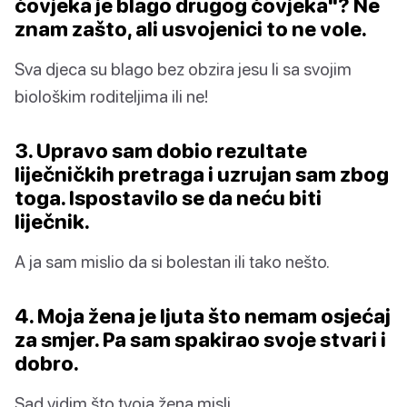
čovjeka je blago drugog čovjeka"? Ne
znam zašto, ali usvojenici to ne vole.
Sva djeca su blago bez obzira jesu li sa svojim
biološkim roditeljima ili ne!
3. Upravo sam dobio rezultate
liječničkih pretraga i uzrujan sam zbog
toga. Ispostavilo se da neću biti
liječnik.
A ja sam mislio da si bolestan ili tako nešto.
4. Moja žena je ljuta što nemam osjećaj
za smjer. Pa sam spakirao svoje stvari i
dobro.
Sad vidim što tvoja žena misli.