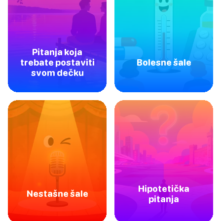
Pitanja koja
trebate postaviti
Bolesne šale
svom dečku
Hipotetička
Nestašne šale
pitanja