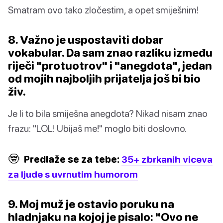
Smatram ovo tako zločestim, a opet smiješnim!
8. Važno je uspostaviti dobar
vokabular. Da sam znao razliku između
riječi "protuotrov" i "anegdota", jedan
od mojih najboljih prijatelja još bi bio
živ.
Je li to bila smiješna anegdota? Nikad nisam znao
frazu: "LOL! Ubijaš me!" moglo biti doslovno.
🤓
Predlaže se za tebe:
35+ zbrkanih viceva
za ljude s uvrnutim humorom
9. Moj muž je ostavio poruku na
hladnjaku na kojoj je pisalo: "Ovo ne