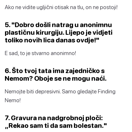
Ako ne vidite ugljični otisak na tlu, on ne postoji!
5. "Dobro došli natrag u anonimnu
plastičnu kirurgiju. Lijepo je vidjeti
toliko novih lica danas ovdje!"
E sad, to je stvarno anonimno!
6. Što tvoj tata ima zajedničko s
Nemom? Oboje se ne mogu naći.
Nemojte biti depresivni. Samo gledajte Finding
Nemo!
7. Gravura na nadgrobnoj ploči:
„Rekao sam ti da sam bolestan."