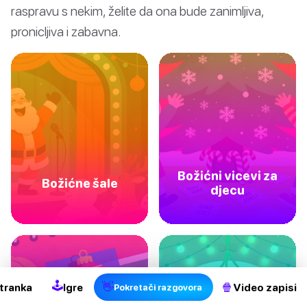
raspravu s nekim, želite da ona bude zanimljiva,
pronicljiva i zabavna.
Božićni vicevi za
Božićne šale
djecu
2
🕹
👋
🍿
tranka
Igre
Video zapisi
Pokretači razgovora