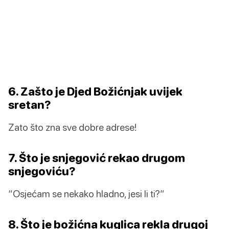
6. Zašto je Djed Božićnjak uvijek
sretan?
Zato što zna sve dobre adrese!
7. Što je snjegović rekao drugom
snjegoviću?
“Osjećam se nekako hladno, jesi li ti?”
8. Što je božićna kuglica rekla drugoj