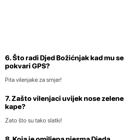
6. Što radi Djed Božićnjak kad mu se
pokvari GPS?
Pita vilenjake za smjer!
7. Zašto vilenjaci uvijek nose zelene
kape?
Zato što su tako slatki!
8. Koja je omiljena pjesma Djeda