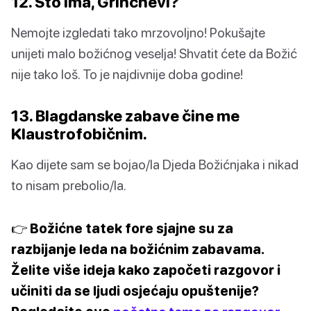
12. Što ima, Grinchevi?
Nemojte izgledati tako mrzovoljno! Pokušajte
unijeti malo božićnog veselja! Shvatit ćete da Božić
nije tako loš. To je najdivnije doba godine!
13. Blagdanske zabave čine me
Klaustrofobičnim.
Kao dijete sam se bojao/la Djeda Božićnjaka i nikad
to nisam prebolio/la.
👉 Božićne tatek fore sjajne su za
razbijanje leda na božićnim zabavama.
Želite više ideja kako započeti razgovor i
učiniti da se ljudi osjećaju opuštenije?