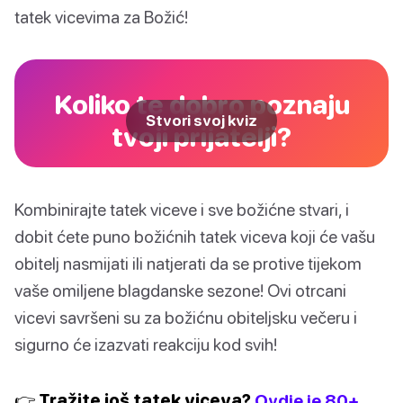
tatek vicevima za Božić!
Koliko te dobro poznaju
Stvori svoj kviz
tvoji prijatelji?
Kombinirajte tatek viceve i sve božićne stvari, i
dobit ćete puno božićnih tatek viceva koji će vašu
obitelj nasmijati ili natjerati da se protive tijekom
vaše omiljene blagdanske sezone! Ovi otrcani
vicevi savršeni su za božićnu obiteljsku večeru i
sigurno će izazvati reakciju kod svih!
👉 Tražite još tatek viceva?
Ovdje je 80+