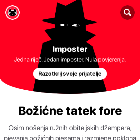
Imposter
Jedna riječ. Jedan imposter. Nula povjerenja.
Razotkrij svoje prijatelje
Božićne tatek fore
Osim nošenja ružnih obiteljskih džempera,
pjevanja božićnih pjesama i razmjene poklona