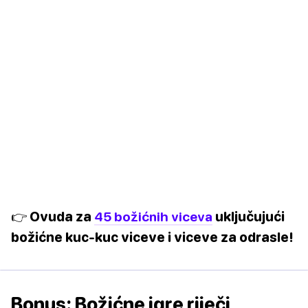
👉 Ovuda za
45 božićnih viceva
uključujući
božićne kuc-kuc viceve i viceve za odrasle!
Bonus: Božićne igre riječi