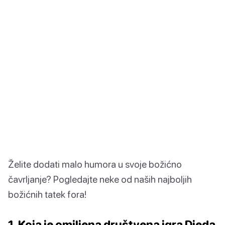
Želite dodati malo humora u svoje božićno
čavrljanje? Pogledajte neke od naših najboljih
božićnih tatek fora!
1. Koja je omiljena društvena igra Djeda