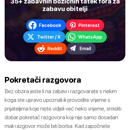
35+ zabavnih božićnih tatek fora za
zabavu obitelji
Facebook
Pinterest
Twitter / X
WhatsApp
Reddit
Email
Pokretači razgovora
Bez obzira jeste li na zabavi i razgovarate s nekim
koga ste upravo upoznali ili provodite vrijeme s
prijateljima koje niste vidjeli već neko vrijeme, smisliti
dobar pokretač razgovora koji nije samo dosadan
mali razgovor može biti borba. Kad započnete