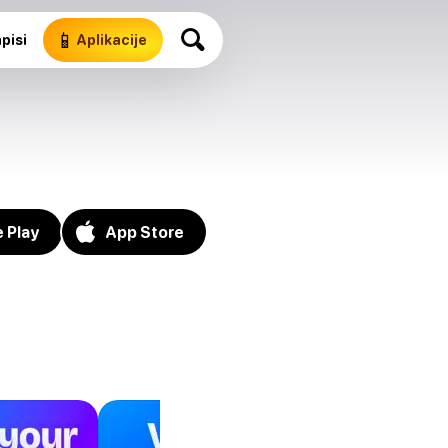
📱
pisi
Aplikacije
 Play
App Store