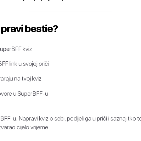
j pravi bestie?
SuperBFF kviz
FF link u svojoj priči
varaju na tvoj kviz
ovore u SuperBFF-u
BFF-u. Napravi kviz o sebi, podijeli ga u priči i saznaj tko
varao cijelo vrijeme.