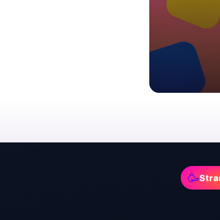
🥳
Stra