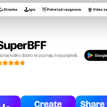
🥳
🕹
👋
🍿
Stranka
Igre
Pokretači razgovora
Video za
SuperBFF
aznaj koliko dobro te poznaju tvoji prijatelji...
Google