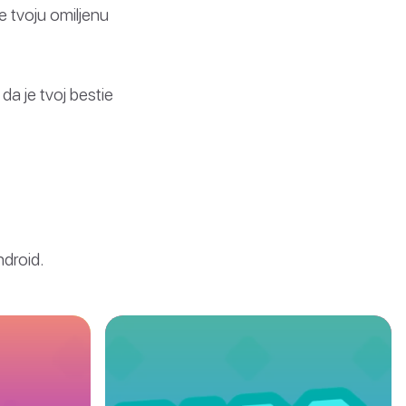
je tvoju omiljenu
da je tvoj bestie
ndroid.