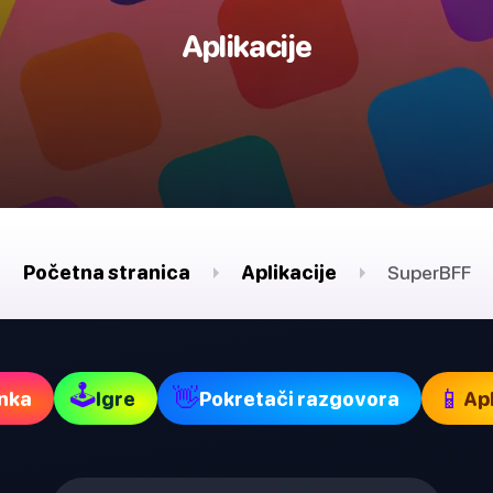
Aplikacije
Početna stranica
Aplikacije
SuperBFF
🕹
👋
📱
nka
Igre
Pokretači razgovora
Apl