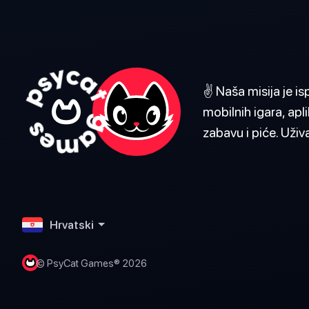
✌️ Naša misija je i
mobilnih igara, apli
zabavu i piće. Uživa
Hrvatski
© PsyCat Games® 2026