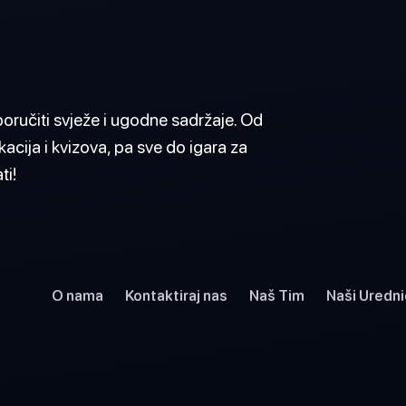
sporučiti svježe i ugodne sadržaje. Od
kacija i kvizova, pa sve do igara za
ti!
O nama
Kontaktiraj nas
Naš Tim
Naši Uredni