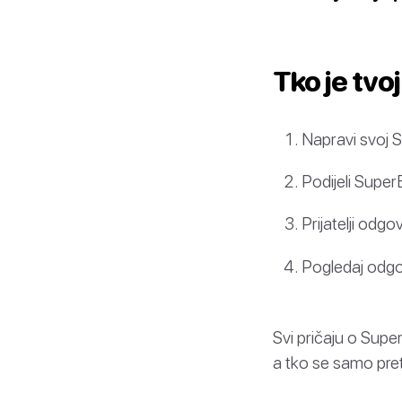
Tko je tvo
Napravi svoj 
Podijeli SuperB
Prijatelji odgo
Pogledaj odg
Svi pričaju o Super
a tko se samo pret