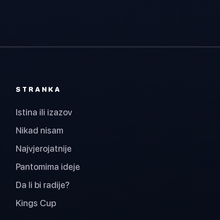
STRANKA
Istina ili izazov
Nikad nisam
Najvjerojatnije
Pantomima ideje
Da li bi radije?
Kings Cup