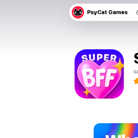
PsyCat Games
s