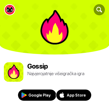
Gossip
Najvjerojatnije višeigračka igra
Google Play
App Store