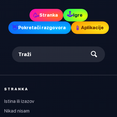
🕹
🥳
Stranka
Igre
👋
📱
Pokretači razgovora
Aplikacije
Traži
STRANKA
Istina ili izazov
Nikad nisam