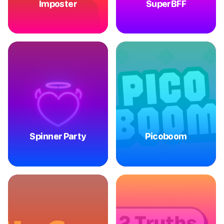
Imposter
SuperBFF
Spinner Party
Picoboom