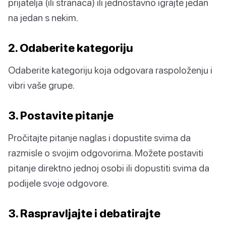
prijatelja (ili stranaca) ili jednostavno igrajte jedan
na jedan s nekim.
2. Odaberite kategoriju
Odaberite kategoriju koja odgovara raspoloženju i
vibri vaše grupe.
3. Postavite pitanje
Pročitajte pitanje naglas i dopustite svima da
razmisle o svojim odgovorima. Možete postaviti
pitanje direktno jednoj osobi ili dopustiti svima da
podijele svoje odgovore.
3. Raspravljajte i debatirajte