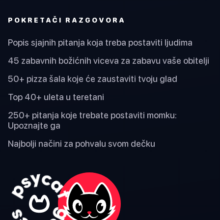
POKRETAČI RAZGOVORA
Popis sjajnih pitanja koja treba postaviti ljudima
45 zabavnih božićnih viceva za zabavu vaše obitelji
50+ pizza šala koje će zaustaviti tvoju glad
Top 40+ uleta u teretani
250+ pitanja koje trebate postaviti momku:
Upoznajte ga
Najbolji načini za pohvalu svom dečku