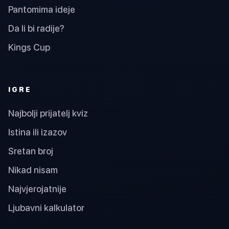
Pantomima ideje
Da li bi radije?
Kings Cup
IGRE
Najbolji prijatelj kviz
Istina ili izazov
Sretan broj
Nikad nisam
Najvjerojatnije
Ljubavni kalkulator