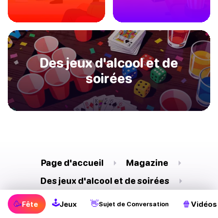
Des jeux d'alcool et de
soirées
Page d'accueil
Magazine
Des jeux d'alcool et de soirées
Jeu du Qui suis-je ?
🕹
🥳
👋
🍿
Fête
Jeux
Vidéos
Sujet de Conversation