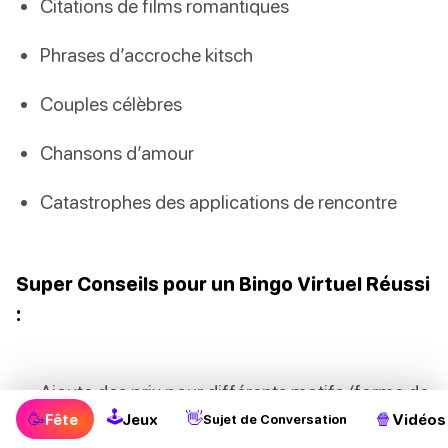
Citations de films romantiques
Phrases d’accroche kitsch
Couples célèbres
Chansons d’amour
Catastrophes des applications de rencontre
Super Conseils pour un Bingo Virtuel Réussi
:
Ajoute des prix pour différents motifs (forme de
🕹
🥳
👋
🍿
cœur, X et O)
Fête
Jeux
Vidéos
Sujet de Conversation