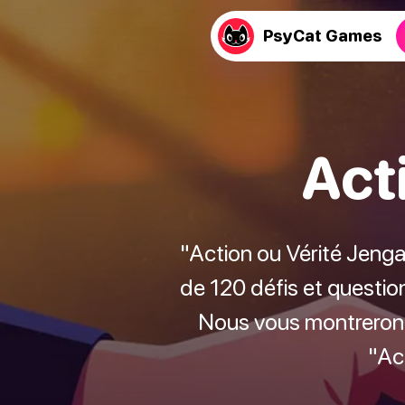
PsyCat Games
Act
"Action ou Vérité Jenga"
de 120 défis et questio
Nous vous montrerons
"Ac