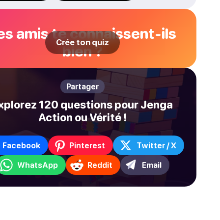
es amis te connaissent-ils
Crée ton quiz
bien ?
Partager
xplorez 120 questions pour Jenga
Action ou Vérité !
Facebook
Pinterest
Twitter / X
WhatsApp
Reddit
Email