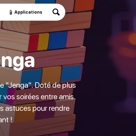
📱
Applications
enga
que "Jenga". Doté de plus
 vos soirées entre amis.
s astuces pour rendre
nt !