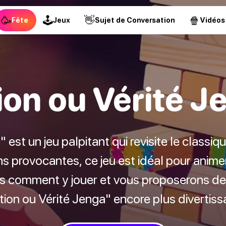
🥳
🕹
👋
🍿
Fête
Jeux
Sujet de Conversation
Vidéos
ion ou Vérité J
 est un jeu palpitant qui revisite le classi
ns provocantes, ce jeu est idéal pour animer
 comment y jouer et vous proposerons de
tion ou Vérité Jenga" encore plus divertissa