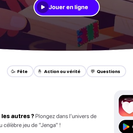
Jouer en ligne
🥳 Fête
🤞 Action ou vérité
💬 Questions
les autres ?
Plongez dans l’univers de
u célèbre jeu de “Jenga” !