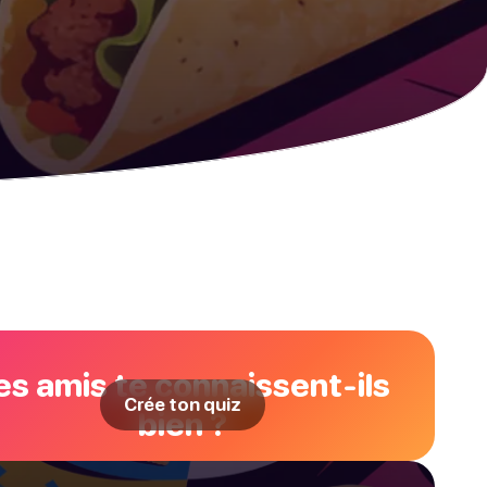
es amis te connaissent-ils
Crée ton quiz
bien ?