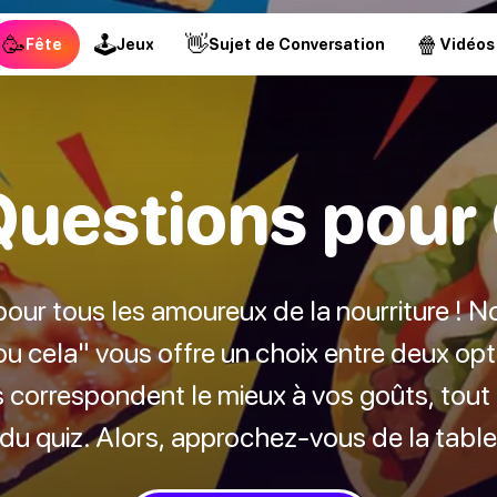
🥳
🕹
👋
🍿
Fête
Jeux
Sujet de Conversation
Vidéos
Questions pour 
pour tous les amoureux de la nourriture ! No
u cela" vous offre un choix entre deux opti
 correspondent le mieux à vos goûts, tout 
du quiz. Alors, approchez-vous de la table e