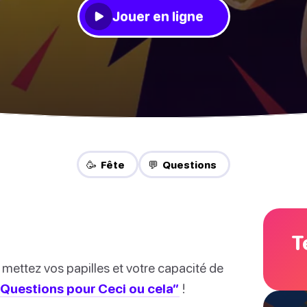
Jouer en ligne
🥳 Fête
💬 Questions
T
 mettez vos papilles et votre capacité de
“Questions pour Ceci ou cela”
!