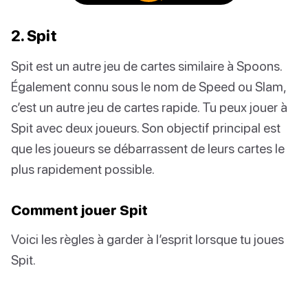
2. Spit
Spit est un autre jeu de cartes similaire à Spoons.
Également connu sous le nom de Speed ou Slam,
c’est un autre jeu de cartes rapide. Tu peux jouer à
Spit avec deux joueurs. Son objectif principal est
que les joueurs se débarrassent de leurs cartes le
plus rapidement possible.
Comment jouer Spit
Voici les règles à garder à l’esprit lorsque tu joues
Spit.