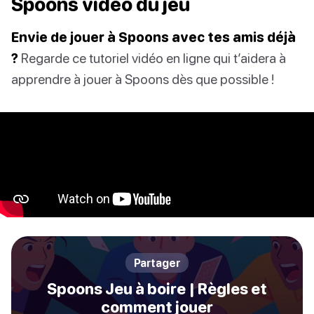
Spoons vidéo du jeu
Envie de jouer à Spoons avec tes amis déjà
?
Regarde ce tutoriel vidéo en ligne qui t’aidera à
apprendre à jouer à Spoons dès que possible !
Partager
Spoons Jeu à boire | Règles et
comment jouer