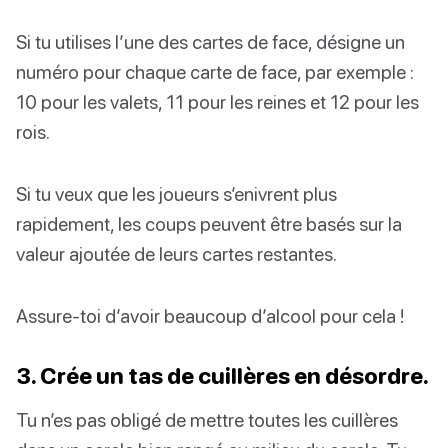
Si tu utilises l’une des cartes de face, désigne un
numéro pour chaque carte de face, par exemple :
10 pour les valets, 11 pour les reines et 12 pour les
rois.
Si tu veux que les joueurs s’enivrent plus
rapidement, les coups peuvent être basés sur la
valeur ajoutée de leurs cartes restantes.
Assure-toi d’avoir beaucoup d’alcool pour cela !
3. Crée un tas de cuillères en désordre.
Tu n’es pas obligé de mettre toutes les cuillères