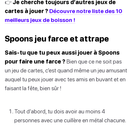
👉
Je cherche toujours d’autres jeux de
cartes à jouer ?
Découvre notre liste des 10
meilleurs jeux de boisson !
Spoons jeu farce et attrape
Sais-tu que tu peux aussi jouer à Spoons
pour faire une farce ?
Bien que ce ne soit pas
un jeu de cartes, c’est quand même un jeu amusant
auquel tu peux jouer avec tes amis en buvant et en
faisant la fête, bien sûr !
Tout d’abord, tu dois avoir au moins 4
personnes avec une cuillère en métal chacune.