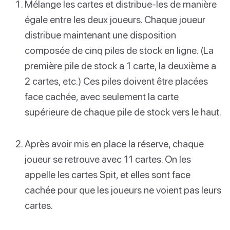
Mélange les cartes et distribue-les de manière
égale entre les deux joueurs. Chaque joueur
distribue maintenant une disposition
composée de cinq piles de stock en ligne. (La
première pile de stock a 1 carte, la deuxième a
2 cartes, etc.) Ces piles doivent être placées
face cachée, avec seulement la carte
supérieure de chaque pile de stock vers le haut.
Après avoir mis en place la réserve, chaque
joueur se retrouve avec 11 cartes. On les
appelle les cartes Spit, et elles sont face
cachée pour que les joueurs ne voient pas leurs
cartes.