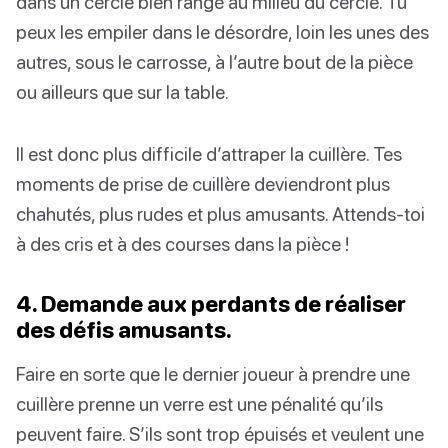
dans un cercle bien rangé au milieu du cercle. Tu
peux les empiler dans le désordre, loin les unes des
autres, sous le carrosse, à l’autre bout de la pièce
ou ailleurs que sur la table.
Il est donc plus difficile d’attraper la cuillère. Tes
moments de prise de cuillère deviendront plus
chahutés, plus rudes et plus amusants. Attends-toi
à des cris et à des courses dans la pièce !
4. Demande aux perdants de réaliser
des défis amusants.
Faire en sorte que le dernier joueur à prendre une
cuillère prenne un verre est une pénalité qu’ils
peuvent faire. S’ils sont trop épuisés et veulent une