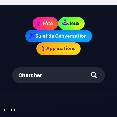
🕹
🥳
Fête
Jeux
👋
Sujet de Conversation
📱
Applications
Chercher
FÊTE