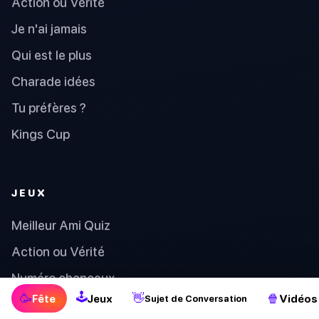
Action ou Vérité
Je n'ai jamais
Qui est le plus
Charade idées
Tu préfères ?
Kings Cup
JEUX
Meilleur Ami Quiz
Action ou Vérité
Numéro chanceux
🕹
🥳
👋
🍿
Fête
Jeux
Vidéos
Sujet de Conversation
Je n'ai jamais