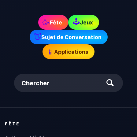
🕹
🥳
Fête
Jeux
👋
Sujet de Conversation
📱
Applications
Chercher
FÊTE