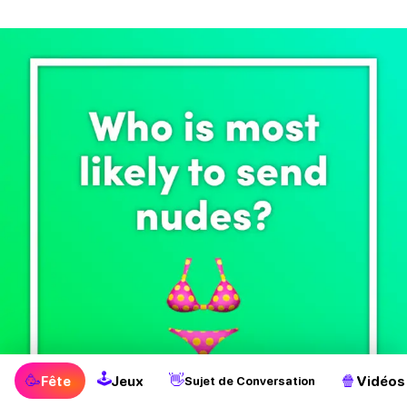
🕹
🥳
👋
🍿
Fête
Jeux
Vidéos
Sujet de Conversation