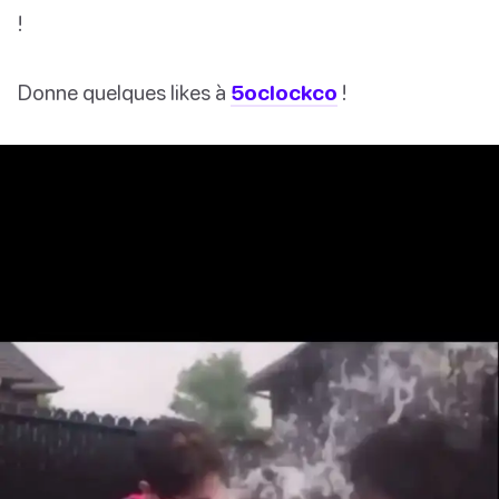
!
Donne quelques likes à
5oclockco
!