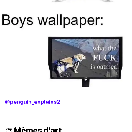
@penguin_explains2
🎨 Mèmes d’art