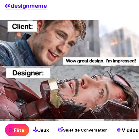
@designmeme
🕹
🥳
👋
🍿
Fête
Jeux
Vidéos
Sujet de Conversation