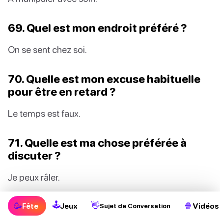
69. Quel est mon endroit préféré ?
On se sent chez soi.
70. Quelle est mon excuse habituelle
pour être en retard ?
Le temps est faux.
71. Quelle est ma chose préférée à
discuter ?
Je peux râler.
🕹
72. Quel est mon sujet de
🥳
👋
🍿
Fête
Jeux
Vidéos
Sujet de Conversation
conversation léger préféré ?