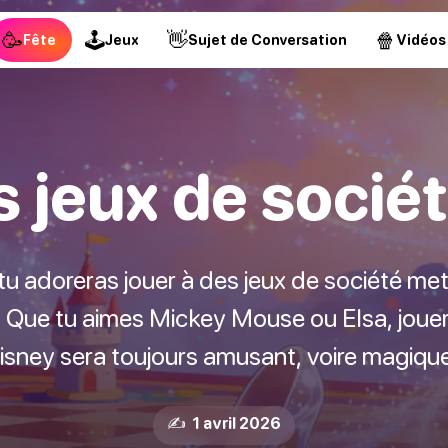
🥳
🕹
👋
🍿
Fête
Jeux
Sujet de Conversation
Vidéos
s jeux de socié
e, tu adoreras jouer à des jeux de société me
 Que tu aimes Mickey Mouse ou Elsa, jouer 
isney sera toujours amusant, voire magique
✍️ 1 avril 2026