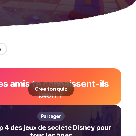
e
es amis te connaissent-ils
Crée ton quiz
bien ?
Partager
p 4 des jeux de société Disney pour
tous les âges