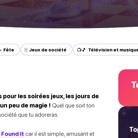
 Fête
🀄 Jeux de société
📺🎵 Télévision et musiqu
T
 pour les soirées jeux, les jours de
’un peu de magie !
Quel que soit ton
société que tu adoreras.
To
 Found It
car il est simple, amusant et