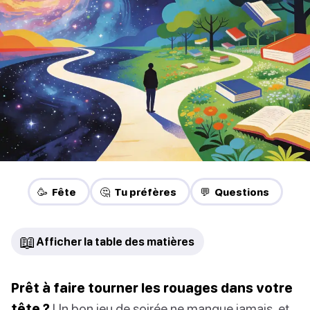
🥳 Fête
🤔 Tu préfères
💬 Questions
📖
Afficher la table des matières
Prêt à faire tourner les rouages dans votre
tête ?
Un bon jeu de soirée ne manque jamais, et