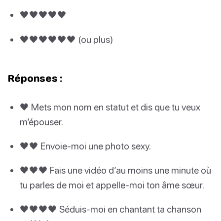
🖤🖤🖤🖤🖤
🖤🖤🖤🖤🖤🖤 (ou plus)
Réponses :
🖤 Mets mon nom en statut et dis que tu veux
m’épouser.
🖤🖤 Envoie-moi une photo sexy.
🖤🖤🖤 Fais une vidéo d’au moins une minute où
tu parles de moi et appelle-moi ton âme sœur.
🖤🖤🖤🖤 Séduis-moi en chantant ta chanson