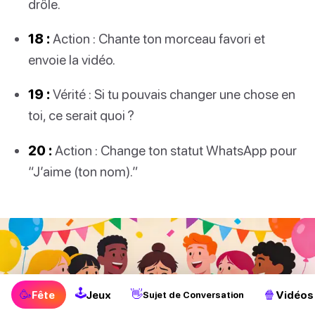
drôle.
18 :
Action : Chante ton morceau favori et
envoie la vidéo.
19 :
Vérité : Si tu pouvais changer une chose en
toi, ce serait quoi ?
20 :
Action : Change ton statut WhatsApp pour
“J’aime (ton nom).”
🕹
🥳
👋
🍿
Fête
Jeux
Vidéos
Sujet de Conversation