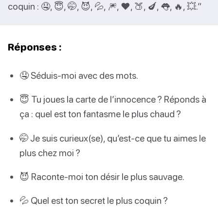
coquin : 🤤, 😇, 🤭, 😈, 💦, 🎆, ❤️, 🍑, 🍆, 👅, 🔥, 💥.”
Réponses :
🤤 Séduis-moi avec des mots.
😇 Tu joues la carte de l’innocence ? Réponds à
ça : quel est ton fantasme le plus chaud ?
🤭 Je suis curieux(se), qu’est-ce que tu aimes le
plus chez moi ?
😈 Raconte-moi ton désir le plus sauvage.
💦 Quel est ton secret le plus coquin ?