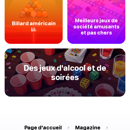
Meilleurs jeux de
Billard américain
société amusants
🎱
et pas chers
Des jeux d'alcool et de
soirées
Page d'accueil
Magazine