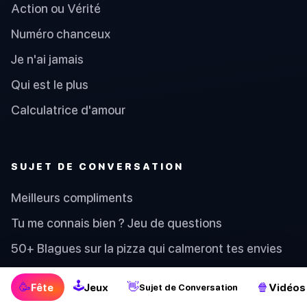
Action ou Vérité
Numéro chanceux
Je n'ai jamais
Qui est le plus
Calculatrice d'amour
SUJET DE CONVERSATION
Meilleurs compliments
Tu me connais bien ? Jeu de questions
50+ Blagues sur la pizza qui calmeront tes envies
35+ Blagues de Papa de Noël Amusantes pour
🕹
🥳
👋
🍿
Fête
Jeux
Vidéos
Divertir ta Famille
Sujet de Conversation