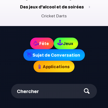
Des jeux d'alcool et de soirées
Cricket Darts
🕹
🥳
Fête
Jeux
👋
Sujet de Conversation
📱
Applications
Chercher