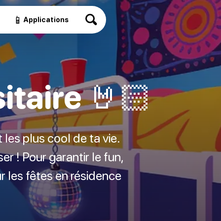
📱
Applications
itaire 🤘🏻
 les plus cool de ta vie.
r ! Pour garantir le fun,
r les fêtes en résidence