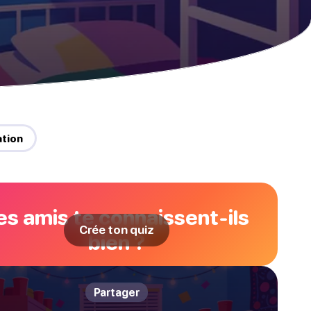
ation
es amis te connaissent-ils
Crée ton quiz
bien ?
Partager