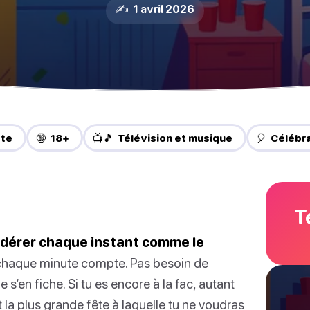
✍️ 1 avril 2026
ête
🔞 18+
📺🎵 Télévision et musique
🎈 Célébr
T
sidérer chaque instant comme le
 chaque minute compte. Pas besoin de
 s’en fiche. Si tu es encore à la fac, autant
st la plus grande fête à laquelle tu ne voudras