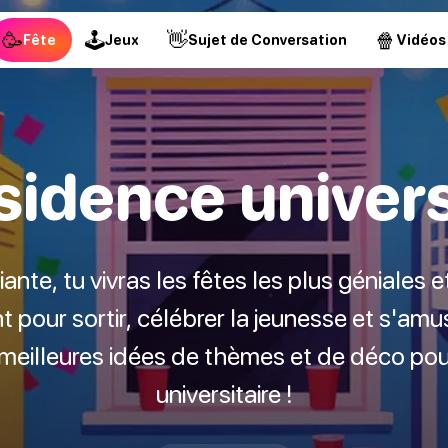
🥳
🕹
👋
🍿
Fête
Jeux
Sujet de Conversation
Vidéos
sidence univers
ante, tu vivras les fêtes les plus géniales et
 pour sortir, célébrer la jeunesse et s'amuse
meilleures idées de thèmes et de déco pou
universitaire !