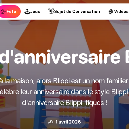
🥳
🕹
👋
🍿
Fête
Jeux
Sujet de Conversation
Vidéos
d'anniversaire 
à la maison, alors Blippi est un nom familier 
célèbre leur anniversaire dans le style Blipp
d'anniversaire Blippi-fiques !
✍️ 1 avril 2026