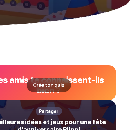
es amis te connaissent-ils
Crée ton quiz
bien ?
Partager
illeures idées et jeux pour une fête
d'anniversaire Blippi