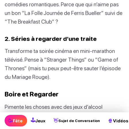
comédies romantiques. Parce que qui n’aime pas
un bon “La Folle Journée de Ferris Bueller” suivi de
“The Breakfast Club” ?
2. Séries à regarder d’une traite
Transforme ta soirée cinéma en mini-marathon
télévisé. Pense à “Stranger Things” ou “Game of
Thrones” (mais tu peux peut-être sauter l’épisode
du Mariage Rouge).
Boire et Regarder
Pimente les choses avec des jeux d’alcool
thématiques. Prends une gorgée chaque fois que
🕹
🥳
👋
🍿
Fête
Jeux
Vidéos
Sujet de Conversation
Harry Potter dit “Expelliarmus” ou chaque fois que