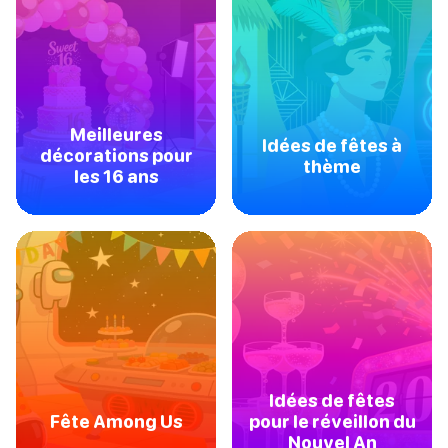
Meilleures
Idées de fêtes à
décorations pour
thème
les 16 ans
Idées de fêtes
Fête Among Us
pour le réveillon du
Nouvel An