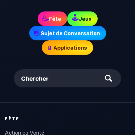
🕹
🥳
Fête
Jeux
👋
Sujet de Conversation
📱
Applications
Chercher
FÊTE
Action ou Vérité