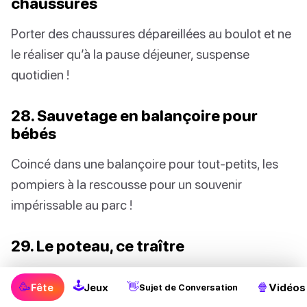
chaussures
Porter des chaussures dépareillées au boulot et ne
le réaliser qu’à la pause déjeuner, suspense
quotidien !
28. Sauvetage en balançoire pour
bébés
Coincé dans une balançoire pour tout-petits, les
pompiers à la rescousse pour un souvenir
impérissable au parc !
29. Le poteau, ce traître
Textoter en marchant, c’est risquer une rencontre
🕹
🥳
👋
🍿
Fête
Jeux
Vidéos
Sujet de Conversation
brutale avec un poteau. Multitâche échoué !