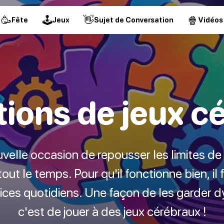
🥳
🕹
👋
🍿
Fête
Jeux
Sujet de Conversation
Vidéos
tions de jeux c
elle occasion de repousser les limites de 
out le temps. Pour qu'il fonctionne bien, il
ces quotidiens. Une façon de les garder d
c'est de jouer à des jeux cérébraux !