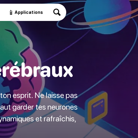
📱
Applications
érébraux
ton esprit. Ne laisse pas
 faut garder tes neurones
ynamiques et rafraîchis,