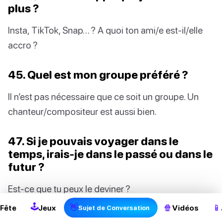
plus ?
Insta, TikTok, Snap… ? A quoi ton ami/e est-il/elle
accro ?
45. Quel est mon groupe préféré ?
Il n’est pas nécessaire que ce soit un groupe. Un
chanteur/compositeur est aussi bien.
47. Si je pouvais voyager dans le
temps, irais-je dans le passé ou dans le
futur ?
2
Est-ce que tu peux le deviner ?
🕹
👋
🍿
📱
Fête
Jeux
Vidéos
Sujet de Conversation
48. Qui est mon meilleur/e ami/e ?