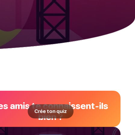
es amis te connaissent-ils
Crée ton quiz
bien ?