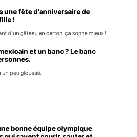
ns une fête d’anniversaire de
lle !
tant d’un gâteau en carton, ça sonne mieux !
 mexicain et un banc ? Le banc
personnes.
’ai un peu gloussé.
s une bonne équipe olympique
 qui savent courir, sauter et