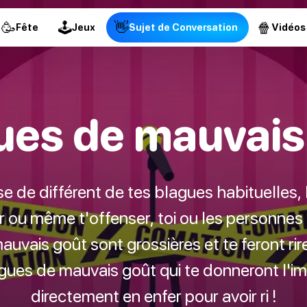
🥳
🕹
👋
🍿
Fête
Jeux
Sujet de Conversation
Vidéos
ues de mauvais
se de différent de tes blagues habituelles,
 ou même t'offenser, toi ou les personnes à
uvais goût sont grossières et te feront rir
lagues de mauvais goût qui te donneront l'im
directement en enfer pour avoir ri !