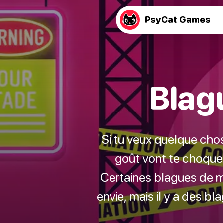
PsyCat Games
Blag
Si tu veux quelque cho
goût vont te choquer
Certaines blagues de ma
envie, mais il y a des b