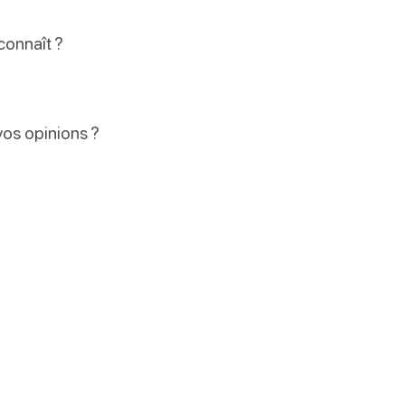
connaît ?
vos opinions ?