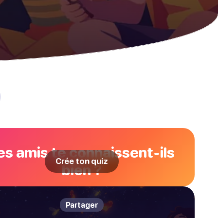
es amis te connaissent-ils
Crée ton quiz
bien ?
Partager