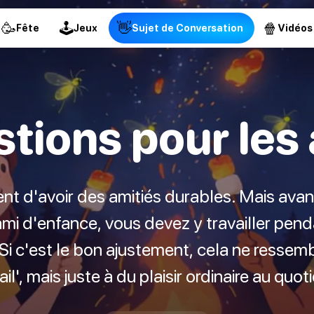
🥳
🕹
👋
🍿
Fête
Jeux
Sujet de Conversation
Vidéos
tions pour les
t d'avoir des amitiés durables. Mais avan
 ami d'enfance, vous devez y travailler pen
Si c'est le bon ajustement, cela ne ressem
ail', mais juste à du plaisir ordinaire au quot