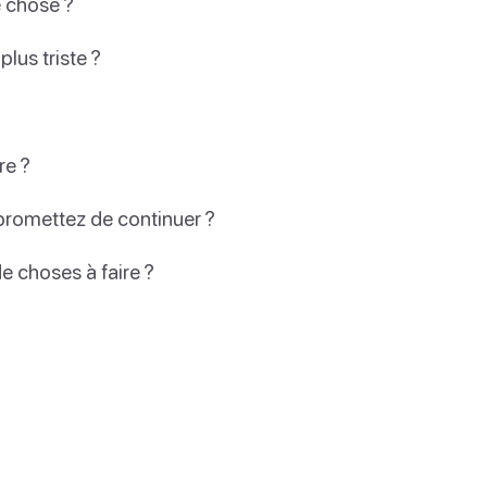
e chose ?
plus triste ?
re ?
 promettez de continuer ?
e choses à faire ?