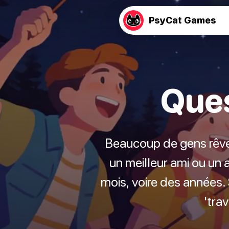
PsyCat Games
Ques
Beaucoup de gens rêven
un meilleur ami ou un
mois, voire des années. 
'trav