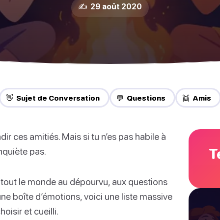
✍️ 29 août 2020
👋 Sujet de Conversation
💬 Questions
👯 Amis
r ces amitiés. Mais si tu n’es pas habile à
T
inquiète pas.
 tout le monde au dépourvu, aux questions
e boîte d’émotions, voici une liste massive
isir et cueilli.